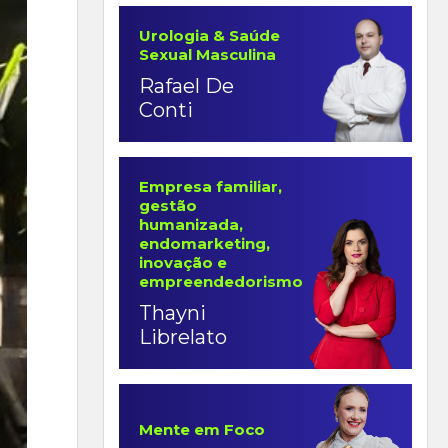
Urologia & Saúde
Sexual Masculina
Rafael De
Conti
Empresa familiar,
gestão
humanizada,
endomarketing,
inovação e
empreendedorismo
Thayni
Librelato
Mente em Foco