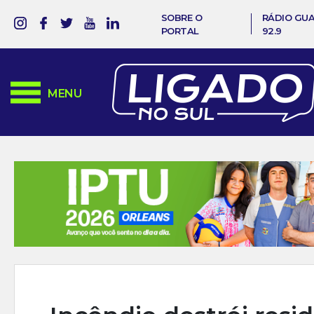
SOBRE O
RÁDIO GU
PORTAL
92.9
MENU