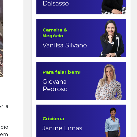
Dalsasso
Carreira &
Negócio
Vanilsa Silvano
Para falar bem!
Giovana
Pedroso
r a
Criciúma
dio
Janine Limas
 em