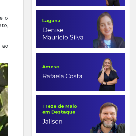
se o
Laguna
to,
Denise
Maurício Silva
 ao
Amesc
Rafaela Costa
Treze de Maio
em Destaque
Jailson