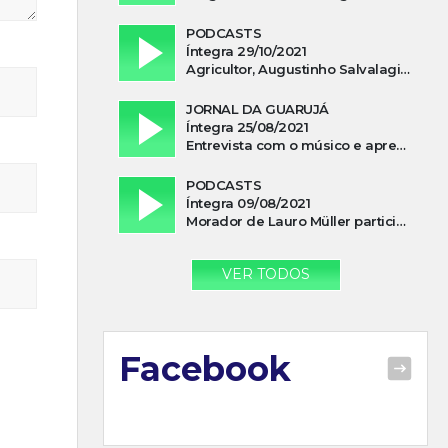
PODCASTS
Íntegra 29/10/2021
Agricultor, Augustinho Salvalagio, relata sobre aparição do Cavaleiro Negro no Rio das Furnas
JORNAL DA GUARUJÁ
Íntegra 25/08/2021
Entrevista com o músico e apresentador, Lismael Ferrareis, no Cidade e Campo
PODCASTS
Íntegra 09/08/2021
Morador de Lauro Müller participa de motociata em apoio a Bolsonaro
VER TODOS
Facebook