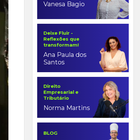
Vanesa Bagio
Deixe Fluir -
Reflexões que
transformam!
Ana Paula dos
Santos
Direito
Empresarial e
Tributário
Norma Martins
BLOG