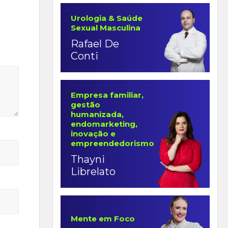
Urologia & Saúde
Sexual Masculina
Rafael De
Conti
Empresa familiar,
gestão
humanizada,
endomarketing,
inovação e
empreendedorismo
Thayni
Librelato
Mente em Foco