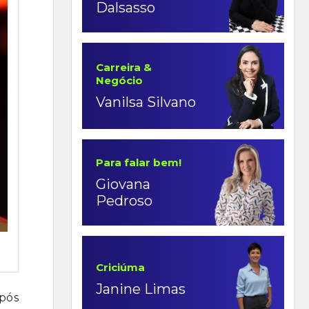
Dalsasso
Carreira &
Negócio
Vanilsa Silvano
Para falar bem!
Giovana
Pedroso
Criciúma
Janine Limas
após