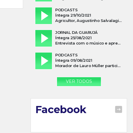
PODCASTS
Íntegra 29/10/2021
Agricultor, Augustinho Salvalagio, relata sobre aparição do Cavaleiro Negro no Rio das Furnas
JORNAL DA GUARUJÁ
Íntegra 25/08/2021
Entrevista com o músico e apresentador, Lismael Ferrareis, no Cidade e Campo
PODCASTS
Íntegra 09/08/2021
Morador de Lauro Müller participa de motociata em apoio a Bolsonaro
VER TODOS
Facebook