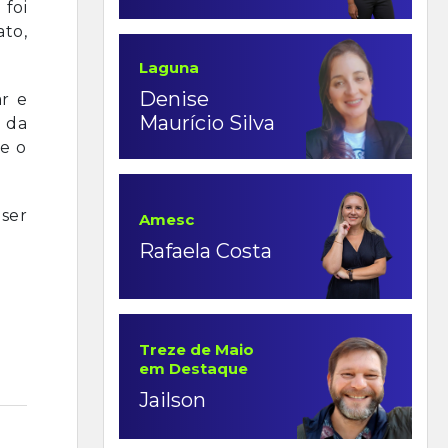
 foi
ato,
Laguna
Denise
r e
Maurício Silva
 da
e o
ser
Amesc
Rafaela Costa
Treze de Maio
em Destaque
Jailson