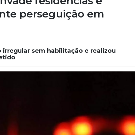
vade residências e
ante perseguição em
irregular sem habilitação e realizou
etido