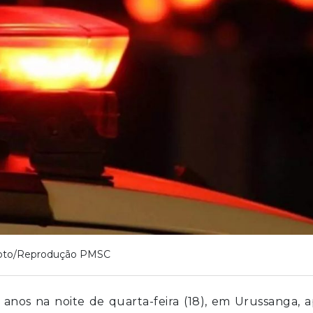
oto/Reprodução PMSC
nos na noite de quarta-feira (18), em Urussanga, 