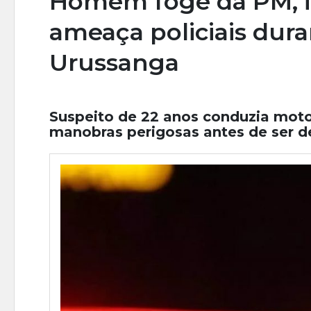
Homem foge da PM, in
ameaça policiais dur
Urussanga
Suspeito de 22 anos conduzia moto 
manobras perigosas antes de ser d