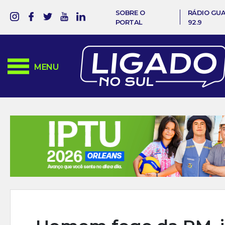
SOBRE O
RÁDIO GU
PORTAL
92.9
MENU