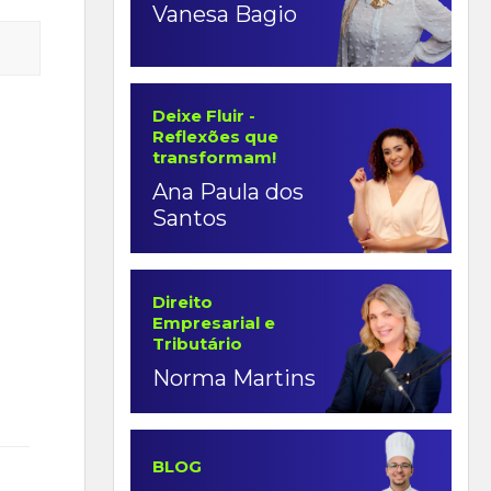
Vanesa Bagio
Deixe Fluir -
Reflexões que
transformam!
Ana Paula dos
Santos
Direito
Empresarial e
Tributário
Norma Martins
BLOG