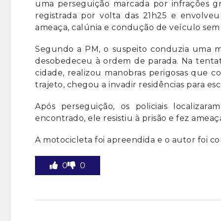
uma perseguição marcada por infrações grav
registrada por volta das 21h25 e envolveu 
ameaça, calúnia e condução de veículo sem 
Segundo a PM, o suspeito conduzia uma mo
desobedeceu à ordem de parada. Na tentati
cidade, realizou manobras perigosas que c
trajeto, chegou a invadir residências para es
Após perseguição, os policiais localiz
encontrado, ele resistiu à prisão e fez ameaç
A motocicleta foi apreendida e o autor foi c
0
0