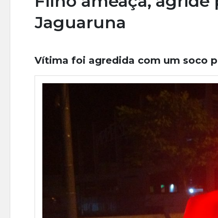
Filho ameaça, agride
Jaguaruna
Vítima foi agredida com um soco pe