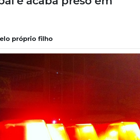
 pai e acaba preso em
lo próprio filho