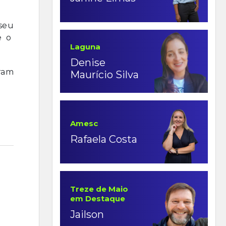
seu
 e o
Laguna
Denise
ram
Maurício Silva
Amesc
Rafaela Costa
Treze de Maio
em Destaque
Jailson