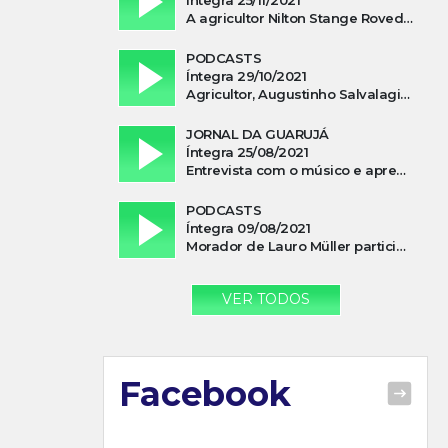
A agricultor Nilton Stange Roveda, afirma ter recebido ajuda espiritual durante acidente
PODCASTS
Íntegra 29/10/2021
Agricultor, Augustinho Salvalagio, relata sobre aparição do Cavaleiro Negro no Rio das Furnas
JORNAL DA GUARUJÁ
Íntegra 25/08/2021
Entrevista com o músico e apresentador, Lismael Ferrareis, no Cidade e Campo
PODCASTS
Íntegra 09/08/2021
Morador de Lauro Müller participa de motociata em apoio a Bolsonaro
VER TODOS
Facebook