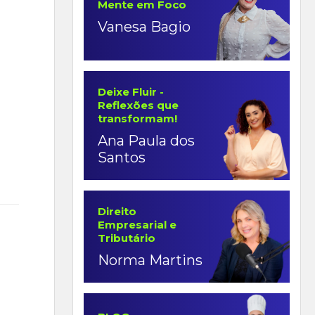
Mente em Foco
Vanesa Bagio
Deixe Fluir -
Reflexões que
transformam!
Ana Paula dos
Santos
Direito
Empresarial e
Tributário
Norma Martins