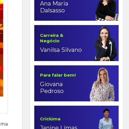
Ana Maria
Dalsasso
Carreira &
Negócio
Vanilsa Silvano
Para falar bem!
Giovana
Pedroso
Criciúma
 uma
Janine Limas