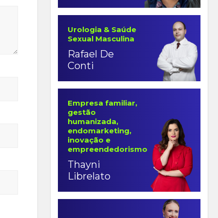
Urologia & Saúde
Sexual Masculina
Rafael De
Conti
Empresa familiar,
gestão
humanizada,
endomarketing,
inovação e
empreendedorismo
Thayni
Librelato