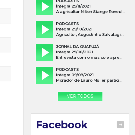
PODCASTS
Íntegra 25/11/2021
A agricultor Nilton Stange Roveda, afirma ter recebido ajuda espiritual durante acidente
PODCASTS
Íntegra 29/10/2021
Agricultor, Augustinho Salvalagio, relata sobre aparição do Cavaleiro Negro no Rio das Furnas
JORNAL DA GUARUJÁ
Íntegra 25/08/2021
Entrevista com o músico e apresentador, Lismael Ferrareis, no Cidade e Campo
PODCASTS
Íntegra 09/08/2021
Morador de Lauro Müller participa de motociata em apoio a Bolsonaro
VER TODOS
Facebook