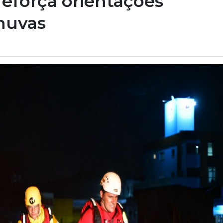
eforça orientações
huvas