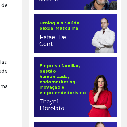
 de
Urologia & Saúde
Sexual Masculina
Rafael De
Conti
las;
Empresa familiar,
gestão
dade
humanizada,
endomarketing,
uma
inovação e
empreendedorismo
Thayni
Librelato