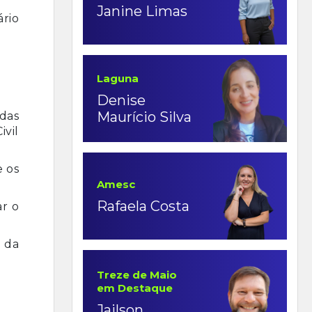
Janine Limas
rio
Laguna
Denise
Maurício Silva
das
ivil
e os
Amesc
Rafaela Costa
ar o
o da
Treze de Maio
em Destaque
Jailson