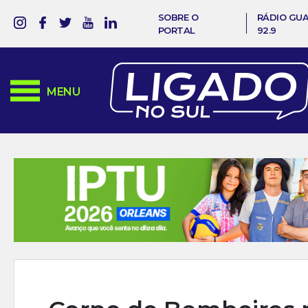
SOBRE O
RÁDIO GU
PORTAL
92.9
MENU