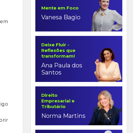
Mente em Foco
Vanesa Bagio
 em
Deixe Fluir -
Reflexões que
transformam!
Ana Paula dos
Santos
Direito
Empresarial e
igo
Tributário
Norma Martins
rir