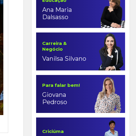
Educação
Ana Maria
Dalsasso
Carreira &
Negócio
Vanilsa Silvano
Para falar bem!
Giovana
Pedroso
Criciúma