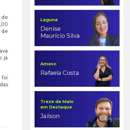
s de
Laguna
8,00
Denise
 de
Maurício Silva
ava
 já
Amesc
Rafaela Costa
 foi
das
Treze de Maio
em Destaque
Jailson