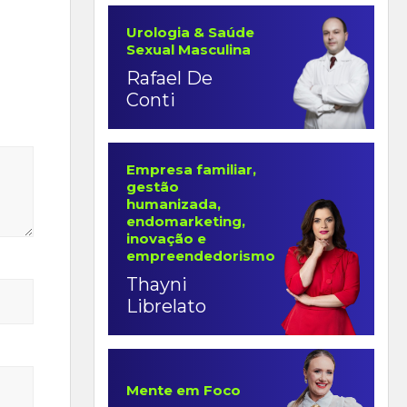
Urologia & Saúde
Sexual Masculina
Rafael De
Conti
Empresa familiar,
gestão
humanizada,
endomarketing,
inovação e
empreendedorismo
Thayni
Librelato
Mente em Foco