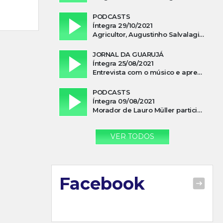
PODCASTS
Íntegra 29/10/2021
Agricultor, Augustinho Salvalagio, relata sobre aparição do Cavaleiro Negro no Rio das Furnas
JORNAL DA GUARUJÁ
Íntegra 25/08/2021
Entrevista com o músico e apresentador, Lismael Ferrareis, no Cidade e Campo
PODCASTS
Íntegra 09/08/2021
Morador de Lauro Müller participa de motociata em apoio a Bolsonaro
VER TODOS
Facebook