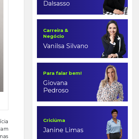
Dalsasso
Carreira &
Negócio
Vanilsa Silvano
Para falar bem!
Giovana
Pedroso
Criciúma
ícia
vam
Janine Limas
 mas