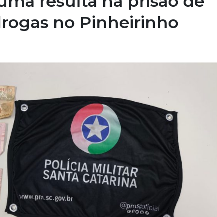
iúma resulta na prisão de
drogas no Pinheirinho