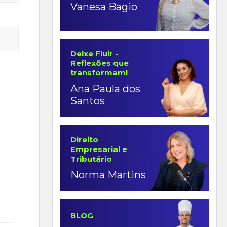
Vanesa Bagio
Deixe Fluir -
Reflexões que
transformam!
Ana Paula dos
Santos
Direito
Empresarial e
Tributário
Norma Martins
BLOG