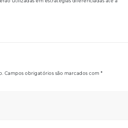
erão utilizadas em estratégias diferenciadas até a
o.
Campos obrigatórios são marcados com
*