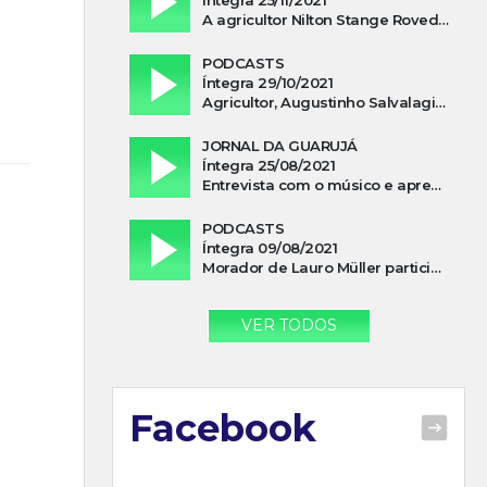
A agricultor Nilton Stange Roveda, afirma ter recebido ajuda espiritual durante acidente
PODCASTS
Íntegra 29/10/2021
Agricultor, Augustinho Salvalagio, relata sobre aparição do Cavaleiro Negro no Rio das Furnas
JORNAL DA GUARUJÁ
Íntegra 25/08/2021
Entrevista com o músico e apresentador, Lismael Ferrareis, no Cidade e Campo
PODCASTS
Íntegra 09/08/2021
Morador de Lauro Müller participa de motociata em apoio a Bolsonaro
VER TODOS
Facebook