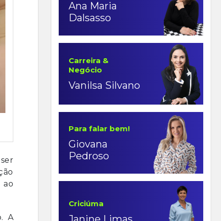
Ana Maria
Dalsasso
Carreira &
Negócio
Vanilsa Silvano
Para falar bem!
Giovana
Pedroso
ser
eção
 ao
Criciúma
. A
Janine Limas