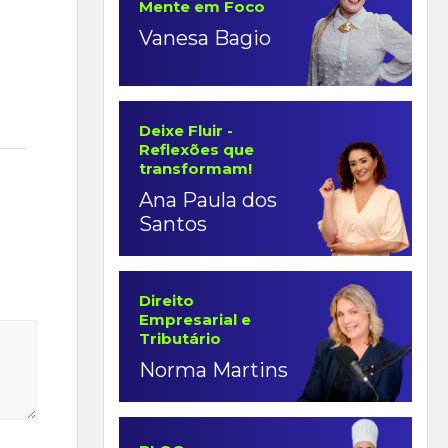
Mente em Foco
Vanesa Bagio
Deixe Fluir -
Reflexões que
transformam!
Ana Paula dos
Santos
Direito
Empresarial e
Tributário
Norma Martins