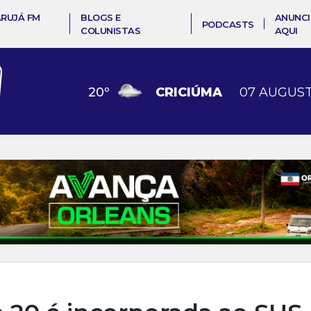
ARUJÁ FM
BLOGS E
ANUNCI
PODCASTS
COLUNISTAS
AQUI
20
º
COCAL DO SUL
07 AUGUST