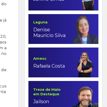
o do
a já
Laguna
Denise
Maurício Silva
 20,
aos
m a
 no
Amesc
Rafaela Costa
 de
cus
Treze de Maio
ente
em Destaque
Jailson