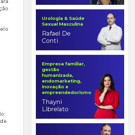
ara
ção
Urologia & Saúde
Sexual Masculina
elo
Rafael De
Conti
Empresa familiar,
gestão
humanizada,
endomarketing,
inovação e
empreendedorismo
Thayni
Librelato
o:
 de