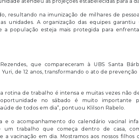
unidade atendeu às projeções estabelecidas para a da
o, resultando na imunização de milhares de pessoa
 unidades. A organização das equipes garantiu
e a população esteja mais protegida para enfrenta
a Rezendes, que compareceram à UBS Santa Bárb
e Yuri, de 12 anos, transformando o ato de prevençã
a rotina de trabalho é intensa e muitas vezes não d
a oportunidade no sábado é muito importante p
saúde de todos em dia”, pontuou Klilson Rabelo.
 e o acompanhamento do calendário vacinal infan
 é um trabalho que começa dentro de casa, co
e a vacinação em dia. Mostramos aos nossos filhos 