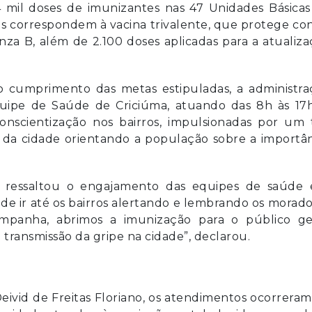
4 mil doses de imunizantes nas 47 Unidades Básicas
es correspondem à vacina trivalente, que protege co
nza B, além de 2.100 doses aplicadas para a atualiz
o cumprimento das metas estipuladas, a administra
equipe de Saúde de Criciúma, atuando das 8h às 17h
nscientização nos bairros, impulsionadas por um t
es da cidade orientando a população sobre a importâ
a, ressaltou o engajamento das equipes de saúde 
 de ir até os bairros alertando e lembrando os morad
mpanha, abrimos a imunização para o público ger
transmissão da gripe na cidade”, declarou.
eivid de Freitas Floriano, os atendimentos ocorrera