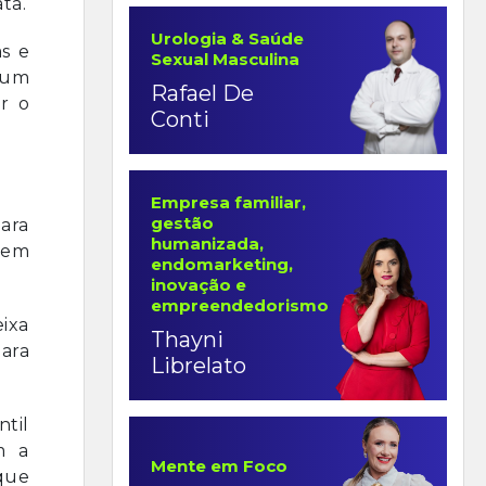
ta.
Urologia & Saúde
s e
Sexual Masculina
 um
Rafael De
r o
Conti
Empresa familiar,
gestão
ara
humanizada,
o em
endomarketing,
inovação e
empreendedorismo
eixa
Thayni
ara
Librelato
til
m a
Mente em Foco
que