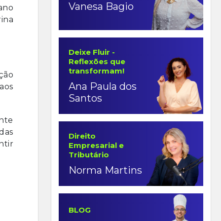
Vanesa Bagio
 ano
ina
Deixe Fluir -
Reflexões que
transformam!
ção
Ana Paula dos
 aos
Santos
nte
das
Direito
ntir
Empresarial e
Tributário
Norma Martins
BLOG