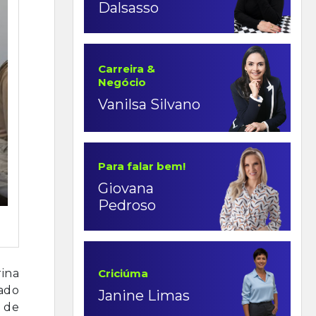
Dalsasso
Carreira &
Negócio
Vanilsa Silvano
Para falar bem!
Giovana
Pedroso
ina
Criciúma
zado
Janine Limas
 de