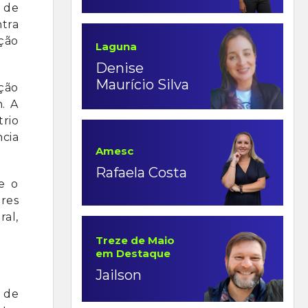
 de
ntra
ação
Laguna
Denise
Maurício Silva
ção
. A
rio
ncia
Amesc
Rafaela Costa
e o
ores
al,
Treze de Maio
em Destaque
Jailson
m de