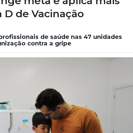
inge meta e aplica mais
a D de Vacinação
profissionais de saúde nas 47 unidades
unização contra a gripe