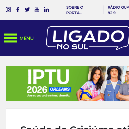
SOBRE O
RÁDIO GU
PORTAL
92.9
MENU