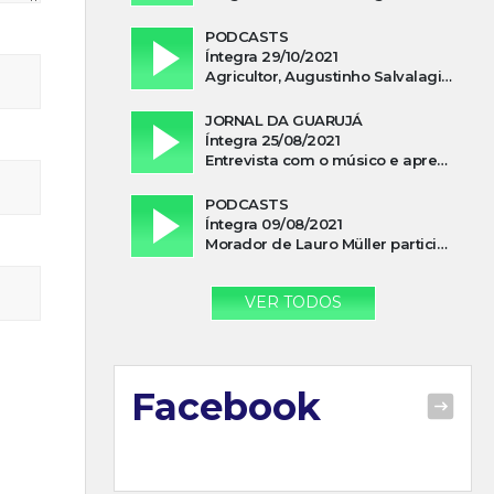
PODCASTS
Íntegra 29/10/2021
Agricultor, Augustinho Salvalagio, relata sobre aparição do Cavaleiro Negro no Rio das Furnas
JORNAL DA GUARUJÁ
Íntegra 25/08/2021
Entrevista com o músico e apresentador, Lismael Ferrareis, no Cidade e Campo
PODCASTS
Íntegra 09/08/2021
Morador de Lauro Müller participa de motociata em apoio a Bolsonaro
VER TODOS
Facebook