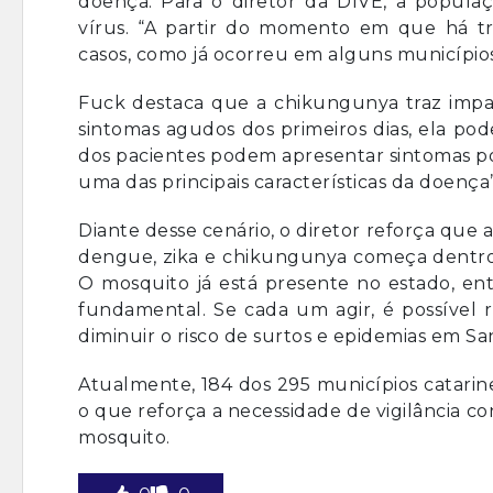
doença. Para o diretor da DIVE, a populaçã
vírus. “A partir do momento em que há 
casos, como já ocorreu em alguns municípios 
Fuck destaca que a chikungunya traz impac
sintomas agudos dos primeiros dias, ela po
dos pacientes podem apresentar sintomas po
uma das principais características da doença”,
Diante desse cenário, o diretor reforça que
dengue, zika e chikungunya começa dentro d
O mosquito já está presente no estado, en
fundamental. Se cada um agir, é possível
diminuir o risco de surtos e epidemias em San
Atualmente, 184 dos 295 municípios catarine
o que reforça a necessidade de vigilância 
mosquito.