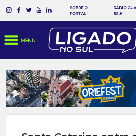
SOBRE O
RÁDIO GU
PORTAL
92.9
MENU