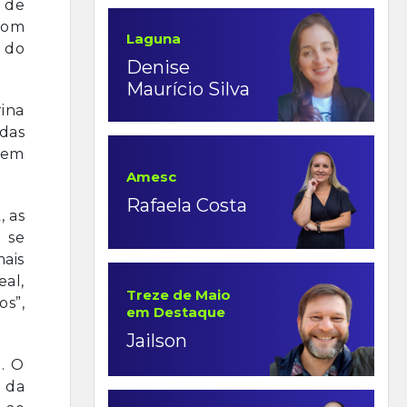
s de
com
Laguna
s do
Denise
Maurício Silva
ina
adas
 em
Amesc
Rafaela Costa
, as
 se
ais
eal,
Treze de Maio
s”,
em Destaque
Jailson
. O
s da