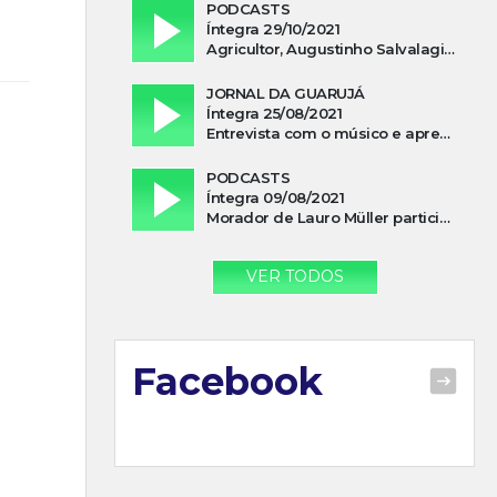
PODCASTS
Íntegra 29/10/2021
Agricultor, Augustinho Salvalagio, relata sobre aparição do Cavaleiro Negro no Rio das Furnas
JORNAL DA GUARUJÁ
Íntegra 25/08/2021
Entrevista com o músico e apresentador, Lismael Ferrareis, no Cidade e Campo
PODCASTS
Íntegra 09/08/2021
Morador de Lauro Müller participa de motociata em apoio a Bolsonaro
VER TODOS
Facebook