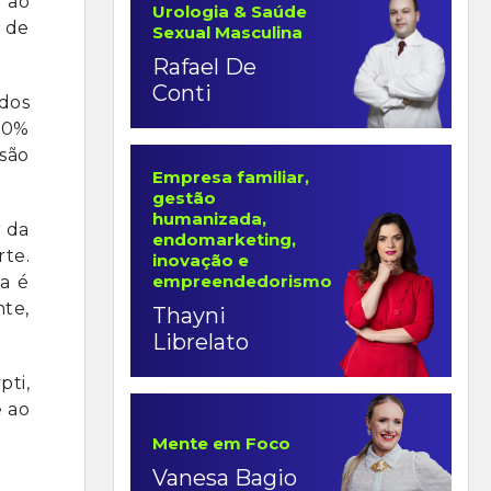
e ao
Urologia & Saúde
 de
Sexual Masculina
Rafael De
Conti
dos
 50%
 são
Empresa familiar,
gestão
humanizada,
r da
endomarketing,
rte.
inovação e
empreendedorismo
a é
te,
Thayni
Librelato
pti,
e ao
Mente em Foco
Vanesa Bagio