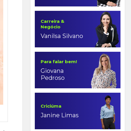
Carreira &
Negócio
Vanilsa Silvano
Para falar bem!
Giovana
Pedroso
Criciúma
Janine Limas