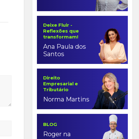
Deixe Fluir -
Reflexões que
transformam!
Ana Paula dos
Santos
Direito
Empresarial e
Tributário
Norma Martins
BLOG
Roger na