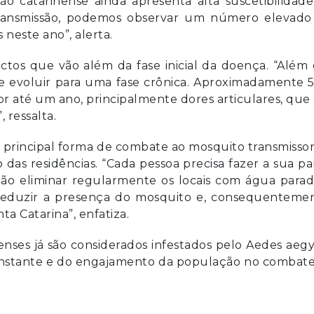
o catarinense ainda apresenta alta suscetibilidad
transmissão, podemos observar um número elevado
neste ano”, alerta.
tos que vão além da fase inicial da doença. “Além 
de evoluir para uma fase crônica. Aproximadamente
r até um ano, principalmente dores articulares, que
 ressalta.
 a principal forma de combate ao mosquito transmisso
as residências. “Cada pessoa precisa fazer a sua pa
tão eliminar regularmente os locais com água parad
 reduzir a presença do mosquito e, consequentemen
ta Catarina”, enfatiza.
nses já são considerados infestados pelo Aedes aegy
constante e do engajamento da população no combat