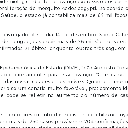
pidemiológico diante do avanço expressivo dos caso
roliferação do mosquito Aedes aegypti. De acordo 
Saúde, o estado já contabiliza mais de 64 mil foco
, divulgado até o dia 14 de dezembro, Santa Catar
s de dengue, das quais mais de 26 mil são consider
nfirmados 21 óbitos, enquanto outros três seguem
a Epidemiológica do Estado (DIVE), João Augusto Fuck
ibuído diretamente para esse avanço. “O mosquito
o das nossas cidades e dos imóveis. Quando temos m
cria-se um cenário muito favorável, praticamente id
ue pode se refletir no aumento do número de caso
te com o crescimento dos registros de chikungunya
 com mais de 250 casos prováveis e 704 confirmaçõe