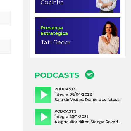
Cozinha
Presença
Estratégica
Tati Gedor
PODCASTS
PODCASTS
Íntegra 08/04/2022
Sala de Visitas: Diante dos fatos que influenciam a economia o que podemos esperar de 2022
PODCASTS
Íntegra 25/11/2021
A agricultor Nilton Stange Roveda, afirma ter recebido ajuda espiritual durante acidente