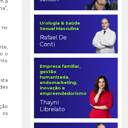
m a
na”,
Urologia & Saúde
é no
Sexual Masculina
Rafael De
Conti
nte,
o o
nto
Empresa familiar,
gestão
humanizada,
sta
endomarketing,
des
inovação e
empreendedorismo
Thayni
ção
Librelato
 os