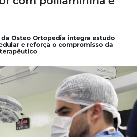
r com polilaminina é
 da Osteo Ortopedia integra estudo
edular e reforça o compromisso da
 terapêutico