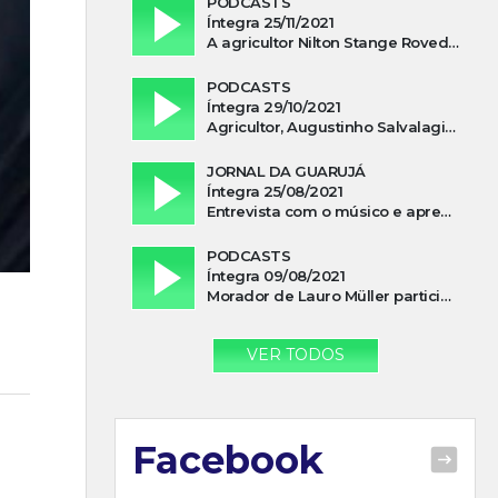
PODCASTS
Íntegra 25/11/2021
A agricultor Nilton Stange Roveda, afirma ter recebido ajuda espiritual durante acidente
PODCASTS
Íntegra 29/10/2021
Agricultor, Augustinho Salvalagio, relata sobre aparição do Cavaleiro Negro no Rio das Furnas
JORNAL DA GUARUJÁ
Íntegra 25/08/2021
Entrevista com o músico e apresentador, Lismael Ferrareis, no Cidade e Campo
PODCASTS
Íntegra 09/08/2021
Morador de Lauro Müller participa de motociata em apoio a Bolsonaro
VER TODOS
Facebook