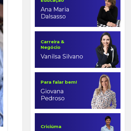
Educação
Ana Maria
Dalsasso
Carreira &
Negócio
Vanilsa Silvano
Para falar bem!
Giovana
Pedroso
Criciúma