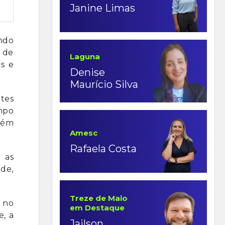
Janine Limas
ndo
e de
Laguna
s e
Denise
Maurício Silva
ntes
mpo
bém
Amesc
Rafaela Costa
 as
de,
Treze de Maio
o no
em Destaque
e, a
Jailson