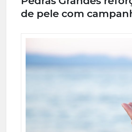
Pedras Grandes refor
de pele com campan