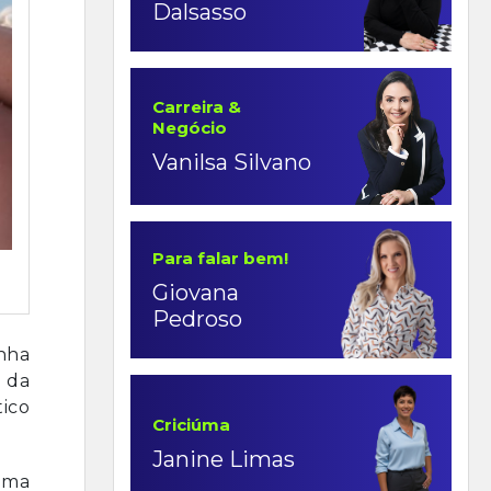
Dalsasso
Carreira &
Negócio
Vanilsa Silvano
Para falar bem!
Giovana
Pedroso
nha
 da
tico
Criciúma
Janine Limas
uma