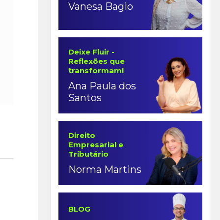
Vanesa Bagio
Deixe Fluir -
Reflexões que
transformam!
Ana Paula dos
Santos
Direito
Empresarial e
Tributário
Norma Martins
BLOG