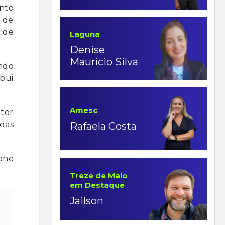
nto
 de
l de
Laguna
Denise
Maurício Silva
ando
ibui
Amesc
etor
idas
Rafaela Costa
one
Treze de Maio
em Destaque
Jailson