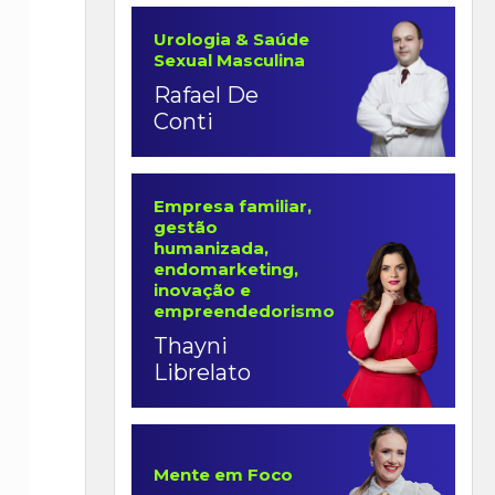
Urologia & Saúde
Sexual Masculina
Rafael De
Conti
Empresa familiar,
gestão
humanizada,
endomarketing,
inovação e
empreendedorismo
Thayni
Librelato
Mente em Foco