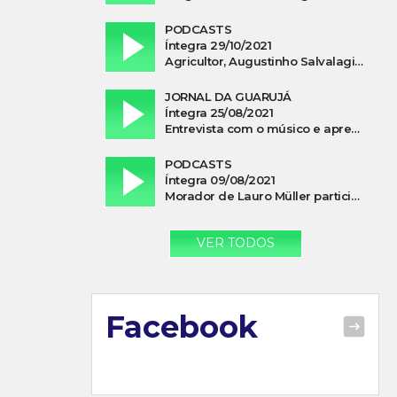
PODCASTS
Íntegra 29/10/2021
Agricultor, Augustinho Salvalagio, relata sobre aparição do Cavaleiro Negro no Rio das Furnas
JORNAL DA GUARUJÁ
Íntegra 25/08/2021
Entrevista com o músico e apresentador, Lismael Ferrareis, no Cidade e Campo
PODCASTS
Íntegra 09/08/2021
Morador de Lauro Müller participa de motociata em apoio a Bolsonaro
VER TODOS
Facebook