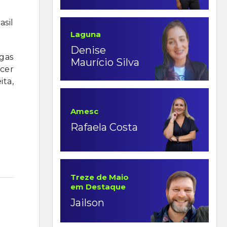
asil
Laguna
Denise
ugas
Maurício Silva
ncer
ita,
Amesc
Rafaela Costa
Treze de Maio
em Destaque
Jailson