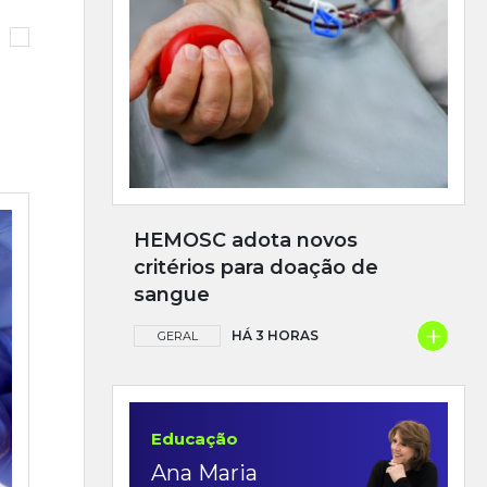
HEMOSC adota novos
critérios para doação de
sangue
+
HÁ 3 HORAS
GERAL
Educação
Ana Maria