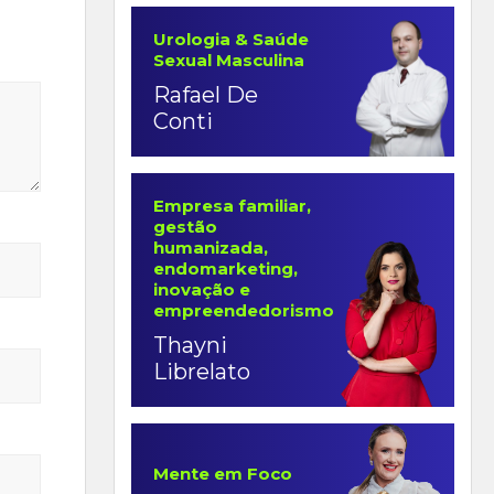
Urologia & Saúde
Sexual Masculina
Rafael De
Conti
Empresa familiar,
gestão
humanizada,
endomarketing,
inovação e
empreendedorismo
Thayni
Librelato
Mente em Foco