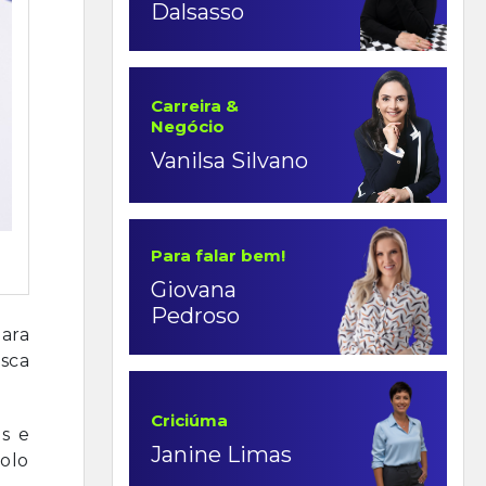
Dalsasso
Carreira &
Negócio
Vanilsa Silvano
Para falar bem!
Giovana
Pedroso
ara
usca
Criciúma
os e
Janine Limas
colo