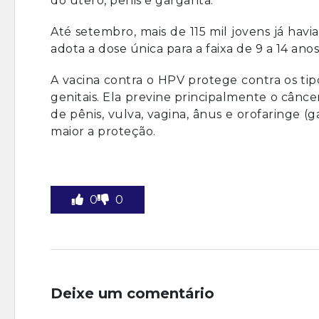
do útero, pênis e garganta.
Até setembro, mais de 115 mil jovens já havi
adota a dose única para a faixa de 9 a 14 an
A vacina contra o HPV protege contra os ti
genitais. Ela previne principalmente o cânc
de pênis, vulva, vagina, ânus e orofaringe (
maior a proteção.
0
0
Deixe um comentário