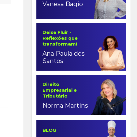
Vanesa Bagio
Deixe Fluir -
Reflexões que
transformam!
Ana Paula dos
Santos
Direito
Empresarial e
Tributário
Norma Martins
BLOG