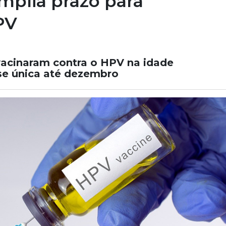
mplia prazo para
PV
 vacinaram contra o HPV na idade
e única até dezembro