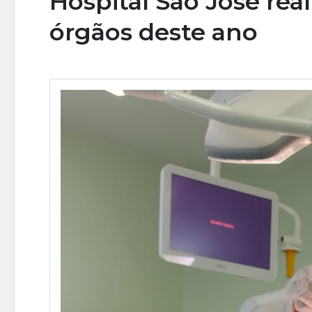
Hospital São José real
órgãos deste ano