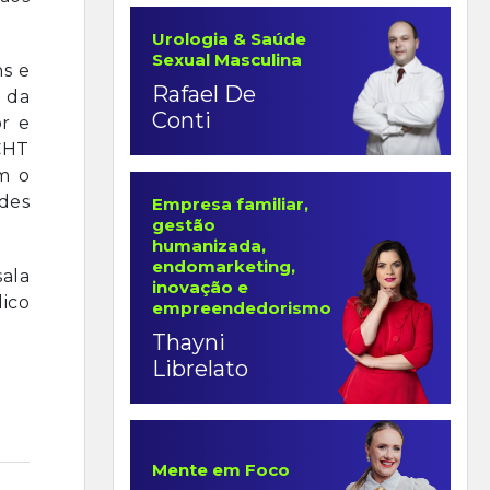
Urologia & Saúde
Sexual Masculina
ns e
Rafael De
 da
Conti
r e
CHT
m o
ndes
Empresa familiar,
gestão
humanizada,
endomarketing,
ala
inovação e
ico
empreendedorismo
Thayni
Librelato
Mente em Foco