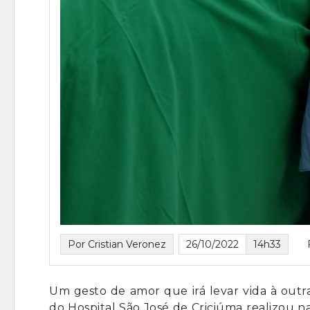
Por Cristian Veronez
26/10/2022
14h33
Um gesto de amor que irá levar vida à outr
do Hospital São José de Criciúma realizou na 