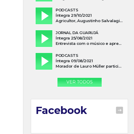
PODCASTS
Íntegra 29/10/2021
Agricultor, Augustinho Salvalagio, relata sobre aparição do Cavaleiro Negro no Rio das Furnas
JORNAL DA GUARUJÁ
Íntegra 25/08/2021
Entrevista com o músico e apresentador, Lismael Ferrareis, no Cidade e Campo
PODCASTS
Íntegra 09/08/2021
Morador de Lauro Müller participa de motociata em apoio a Bolsonaro
VER TODOS
Facebook