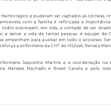
C Hemorrágico e puderam ser captados as córneas, ri
ntrevista com a família é reforçada a importância
 todos expressem, em vida, a vontade de ser doado
 e salvar a vida de tantas pessoas. A equipe da 
se empenham para auxiliar em todo o processo. Se
l”, reforça a enfermeira da CHT do HSJosé, Renata Me
 enfermeira Jaqueline Martins e a coordenação na s
enata Mendes Machado e Roseli Canela e pelo méd