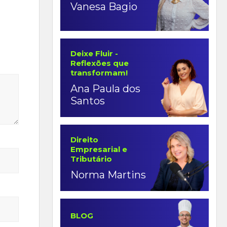
Vanesa Bagio
Deixe Fluir -
Reflexões que
transformam!
Ana Paula dos
Santos
Direito
Empresarial e
Tributário
Norma Martins
BLOG