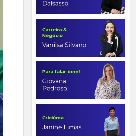
Dalsasso
Carreira &
Negócio
Vanilsa Silvano
Para falar bem!
Giovana
Pedroso
Criciúma
Janine Limas