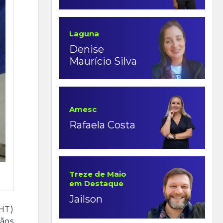
Laguna
Denise
Maurício Silva
Amesc
Rafaela Costa
Treze de Maio
em Destaque
Jailson
CHT)
gãos