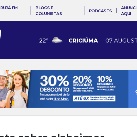
ARUJÁ FM
BLOGS E
ANUNCI
PODCASTS
COLUNISTAS
AQUI
22
º
CRICIÚMA
07 AUGUST