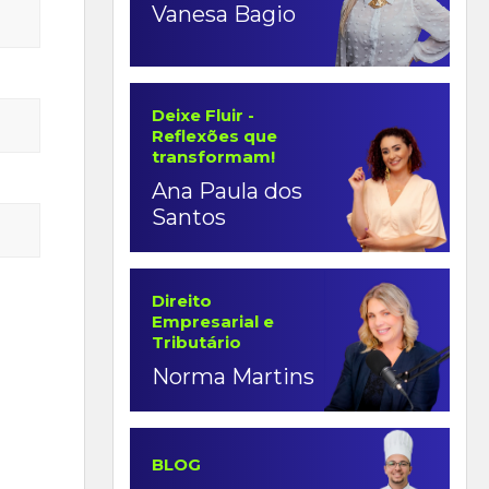
Vanesa Bagio
Deixe Fluir -
Reflexões que
transformam!
Ana Paula dos
Santos
Direito
Empresarial e
Tributário
Norma Martins
BLOG