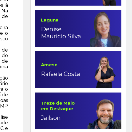
os à
. Na
a de
Laguna
eira
Denise
 e o
Maurício Silva
isco
 de
 do
l de
Amesc
ônia
Rafaela Costa
nção
ário
ra o
aúde
soas
Treze de Maio
o MP
em Destaque
lise
Jailson
dade
SC e