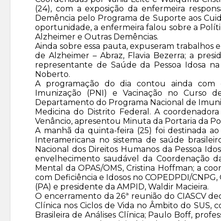
(24), com a exposição da enfermeira respons
Demência pelo Programa de Suporte aos Cuid
oportunidade, a enfermeira falou sobre a Polí
Alzheimer e Outras Demências.
Ainda sobre essa pauta, expuseram trabalhos e 
de Alzheimer – Abraz, Flavia Bezerra; a pre
representante de Saúde da Pessoa Idosa na 
Noberto.
A programação do dia contou ainda com di
Imunização (PNI) e Vacinação no Curso de
Departamento do Programa Nacional de Imuniza
Medicina do Distrito Federal. A coordenador
Venâncio, apresentou Minuta da Portaria da Pol
A manhã da quinta-feira (25) foi destinada
Interamericana no sistema de saúde brasileir
Nacional dos Direitos Humanos da Pessoa Idosa
envelhecimento saudável da Coordenação da 
Mental da OPAS/OMS, Cristina Hoffman; a co
com Deficiência e Idosos no COPEDPDI/CNPG, C
(PA) e presidente da AMPID, Waldir Macieira.
O encerramento da 26ª reunião do CIASCV deco
Clínica nos Ciclos de Vida no Âmbito do SUS, 
Brasileira de Análises Clínica; Paulo Boff, pr