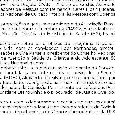
ável pelo Projeto CAAD – Análise de Custos Associad
adores de Pessoas com Demência, Ceres Eloah Lucena
tica Nacional de Cuidado Integral às Pessoas com Doenç
proposições a geriatra e presidente da Associação Brasil
sidente da Febraz e membro da CIASCV, Elaine Mateus
Atenção Primária do Ministério da Saúde (MS), Franc
scussão sobre as diretrizes do Programa Nacional
 Vida, com os convidados Eder Fernandes, diretor
ções e Lívia Pansera, presidente do Conselho Regiona
a da Atenção à Saúde da Criança e do Adolescente, S
ítica Nacional da pasta.
 ao debate sobre a implementação e impacto da Conve
o. Para falar sobre o tema, foram convidados o Secret
 (MDHC), Alexandre da Silva; a consultora nacional pa
Equidade, Doenças Crônicas não Transmissíveis e S
ordenadora da Comissão Permanente de Defesa das Pes
ristiane Branquinho e o procurador de Justiça Cível d
rreu com o debate sobre o cenário e diretrizes da Aná
com os expositores, Maria Menezes, presidente da Socie
ofessor do departamento de Ciências Farmacêuticas da UF