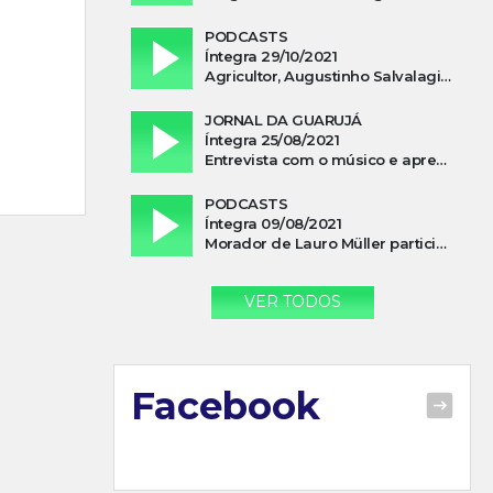
PODCASTS
Íntegra 29/10/2021
Agricultor, Augustinho Salvalagio, relata sobre aparição do Cavaleiro Negro no Rio das Furnas
JORNAL DA GUARUJÁ
Íntegra 25/08/2021
Entrevista com o músico e apresentador, Lismael Ferrareis, no Cidade e Campo
PODCASTS
Íntegra 09/08/2021
Morador de Lauro Müller participa de motociata em apoio a Bolsonaro
VER TODOS
Facebook