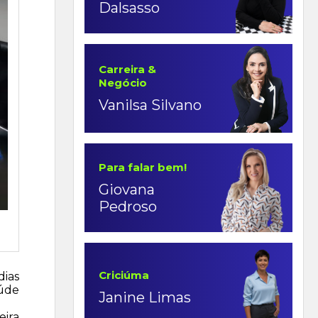
Dalsasso
Carreira &
Negócio
Vanilsa Silvano
Para falar bem!
Giovana
Pedroso
Criciúma
dias
aúde
Janine Limas
eira