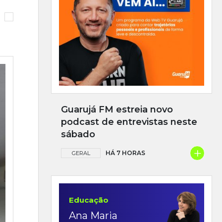
Guarujá FM estreia novo
podcast de entrevistas neste
sábado
+
HÁ 7 HORAS
GERAL
Educação
Ana Maria