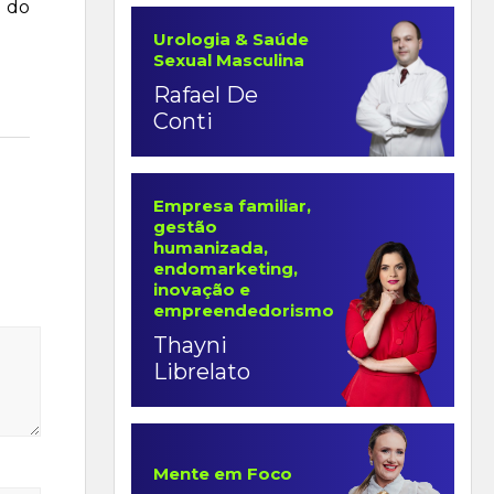
o do
Urologia & Saúde
Sexual Masculina
Rafael De
Conti
Empresa familiar,
gestão
humanizada,
endomarketing,
inovação e
empreendedorismo
Thayni
Librelato
Mente em Foco