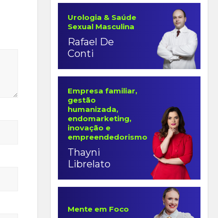
Urologia & Saúde
Sexual Masculina
Rafael De
Conti
Empresa familiar,
gestão
humanizada,
endomarketing,
inovação e
empreendedorismo
Thayni
Librelato
Mente em Foco