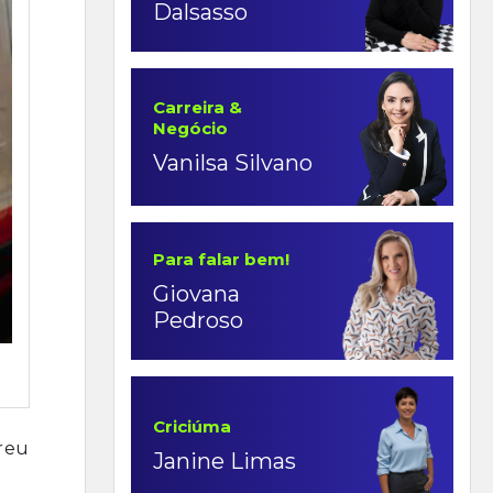
Dalsasso
Carreira &
Negócio
Vanilsa Silvano
Para falar bem!
Giovana
Pedroso
Criciúma
reu
Janine Limas