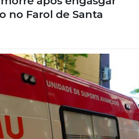
 morre após engasgar
o no Farol de Santa