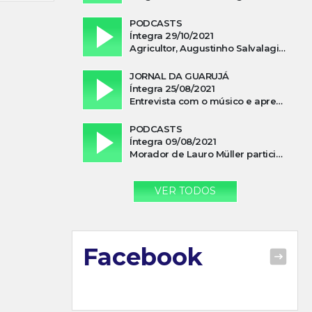
PODCASTS
Íntegra 29/10/2021
Agricultor, Augustinho Salvalagio, relata sobre aparição do Cavaleiro Negro no Rio das Furnas
JORNAL DA GUARUJÁ
Íntegra 25/08/2021
Entrevista com o músico e apresentador, Lismael Ferrareis, no Cidade e Campo
PODCASTS
Íntegra 09/08/2021
Morador de Lauro Müller participa de motociata em apoio a Bolsonaro
VER TODOS
Facebook