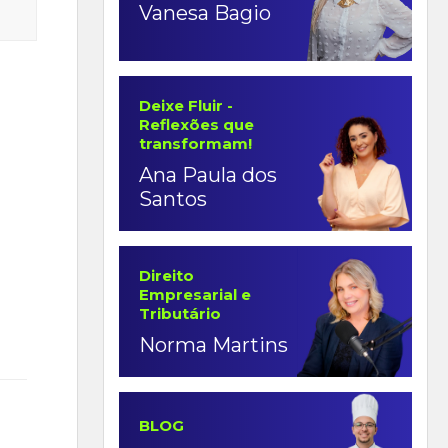
Vanesa Bagio
Deixe Fluir -
Reflexões que
transformam!
Ana Paula dos
Santos
Direito
Empresarial e
Tributário
Norma Martins
BLOG