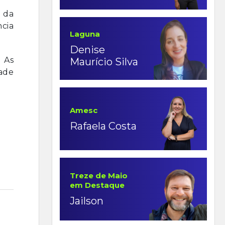
e da
ncia
Laguna
Denise
. As
Maurício Silva
ade
Amesc
Rafaela Costa
Treze de Maio
em Destaque
Jailson