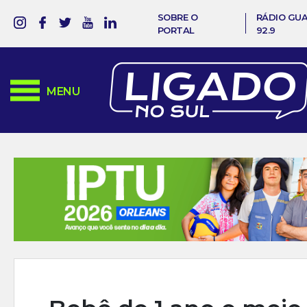
SOBRE O
RÁDIO GU
PORTAL
92.9
MENU