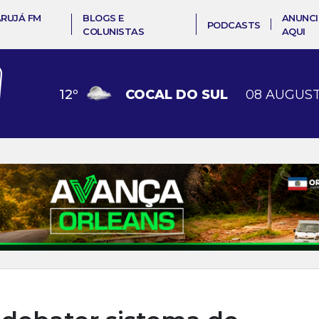
ARUJÁ FM
BLOGS E
ANUNCI
PODCASTS
COLUNISTAS
AQUI
12
º
COCAL DO SUL
08 AUGUST