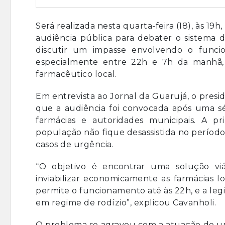
Será realizada nesta quarta-feira (18), às 
audiência pública para debater o sistema 
discutir um impasse envolvendo o funci
especialmente entre 22h e 7h da manhã, 
farmacêutico local.
Em entrevista ao Jornal da Guarujá, o presi
que a audiência foi convocada após uma sér
farmácias e autoridades municipais. A p
população não fique desassistida no perío
casos de urgência.
“O objetivo é encontrar uma solução v
inviabilizar economicamente as farmácias l
permite o funcionamento até às 22h, e a le
em regime de rodízio”, explicou Cavanholi.
O problema se agravou com a atuação de um