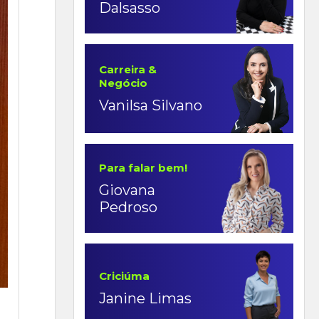
Dalsasso
Carreira &
Negócio
Vanilsa Silvano
Para falar bem!
Giovana
Pedroso
Criciúma
Janine Limas