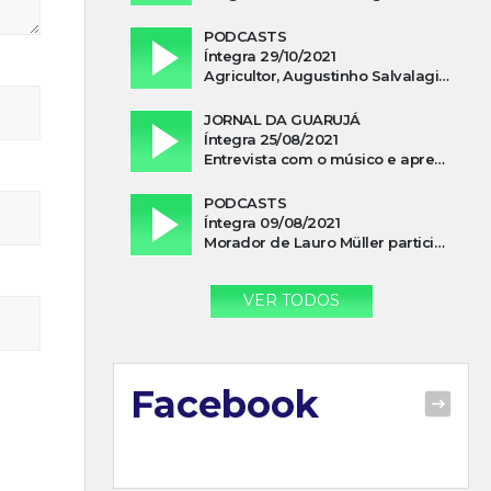
PODCASTS
Íntegra 29/10/2021
Agricultor, Augustinho Salvalagio, relata sobre aparição do Cavaleiro Negro no Rio das Furnas
JORNAL DA GUARUJÁ
Íntegra 25/08/2021
Entrevista com o músico e apresentador, Lismael Ferrareis, no Cidade e Campo
PODCASTS
Íntegra 09/08/2021
Morador de Lauro Müller participa de motociata em apoio a Bolsonaro
VER TODOS
Facebook