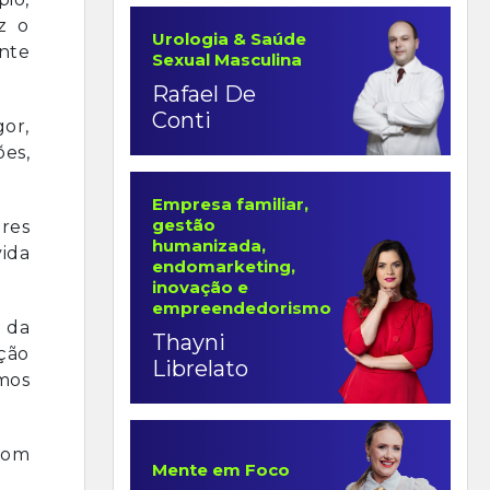
z o
Urologia & Saúde
ente
Sexual Masculina
Rafael De
Conti
or,
es,
Empresa familiar,
gestão
res
humanizada,
vida
endomarketing,
inovação e
empreendedorismo
 da
Thayni
ação
Librelato
amos
 com
Mente em Foco