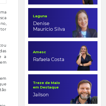
 uma
Laguna
sca
Denise
no,
Maurício Silva
tor
icou
 das
Amesc
e a
Rafaela Costa
 em
sem
Treze de Maio
 que
em Destaque
ntão
Jailson
io,