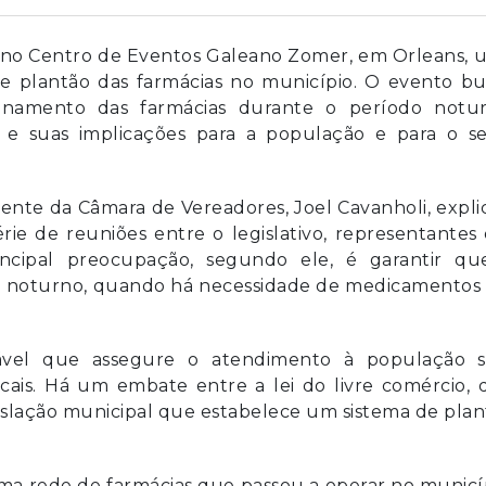
19h, no Centro de Eventos Galeano Zomer, em Orleans,
de plantão das farmácias no município. O evento bu
onamento das farmácias durante o período notur
e suas implicações para a população e para o se
dente da Câmara de Vereadores, Joel Cavanholi, expl
ie de reuniões entre o legislativo, representantes
rincipal preocupação, segundo ele, é garantir qu
do noturno, quando há necessidade de medicamentos
iável que assegure o atendimento à população 
ocais. Há um embate entre a lei do livre comércio,
gislação municipal que estabelece um sistema de pla
a rede de farmácias que passou a operar no municíp