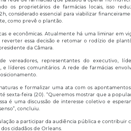
o os proprietários de farmácias locais, isso redu
, considerado essencial para viabilizar financeiram
e, como prevê o plantão.
cas e econômicas. Atualmente há uma liminar em vig
everter essa decisão e retomar o rodízio de plantõ
presidente da Câmara.
de vereadores, representantes do executivo, líde
, e líderes comunitários. A rede de farmácias envol
posicionamento.
sinaturas e formalizar uma ata com os apontamentos
até sexta-feira (20). “Queremos mostrar que a popul
 Essa é uma discussão de interesse coletivo e esper
enso”, concluiu.
ação a participar da audiência pública e contribuir
 dos cidadãos de Orleans.