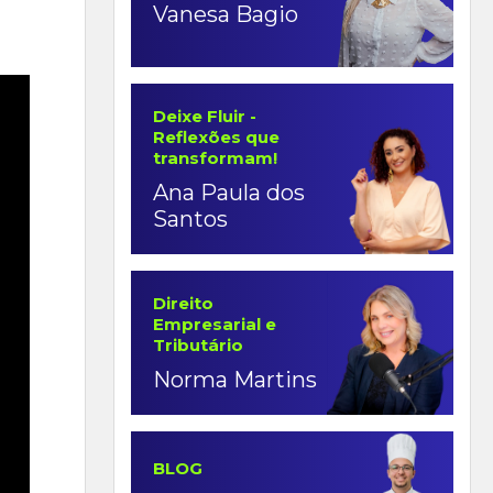
Vanesa Bagio
Deixe Fluir -
Reflexões que
transformam!
Ana Paula dos
Santos
Direito
Empresarial e
Tributário
Norma Martins
BLOG