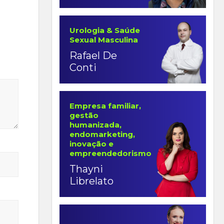
Urologia & Saúde
Sexual Masculina
Rafael De
Conti
Empresa familiar,
gestão
humanizada,
endomarketing,
inovação e
empreendedorismo
Thayni
Librelato