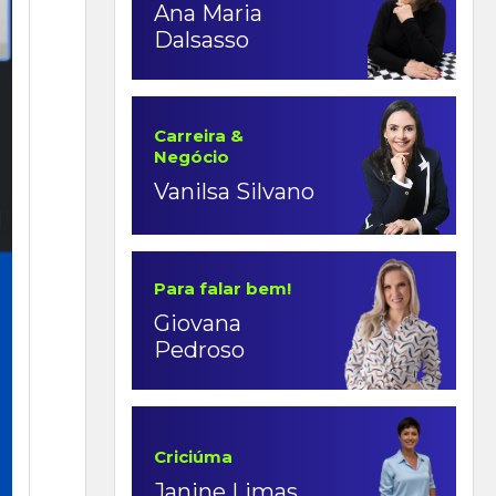
Ana Maria
Dalsasso
Carreira &
Negócio
Vanilsa Silvano
Para falar bem!
Giovana
Pedroso
Criciúma
Janine Limas