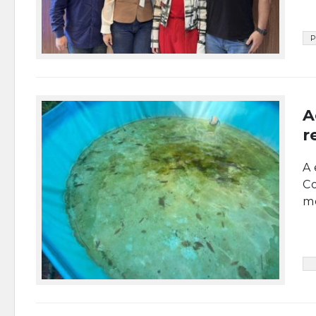
P
A
r
A 
Co
mo