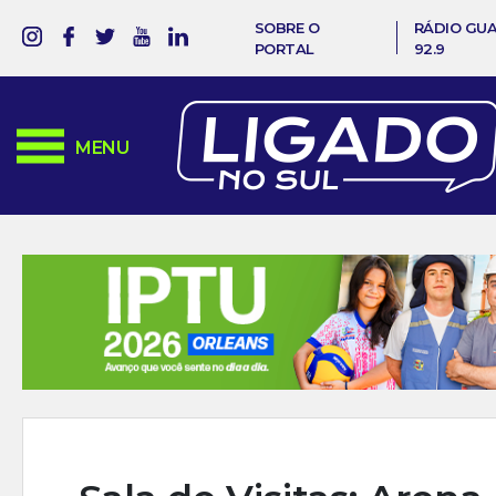
SOBRE O
RÁDIO GU
PORTAL
92.9
MENU