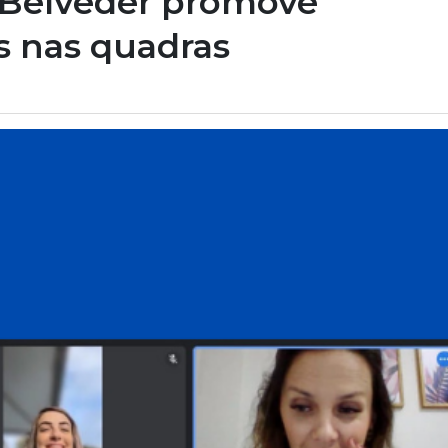
a Belveder promove
s nas quadras