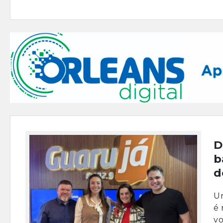
D
b
d
Um
é 
vo