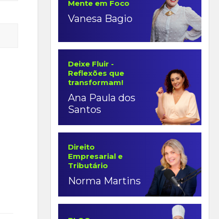
Mente em Foco
Vanesa Bagio
Deixe Fluir -
Reflexões que
transformam!
Ana Paula dos
Santos
Direito
Empresarial e
Tributário
Norma Martins