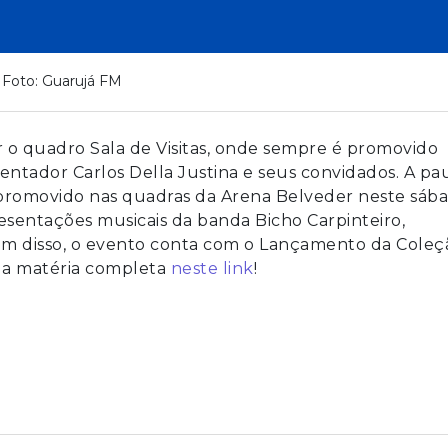
Foto: Guarujá FM
ar o quadro Sala de Visitas, onde sempre é promovido
ntador Carlos Della Justina e seus convidados. A pa
á promovido nas quadras da Arena Belveder neste sába
esentações musicais da banda Bicho Carpinteiro,
lém disso, o evento conta com o Lançamento da Coleç
a a matéria completa
neste link
!