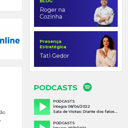
BLOG
Roger na
Cozinha
Presença
Estratégica
Tati Gedor
PODCASTS
PODCASTS
Íntegra 08/04/2022
Sala de Visitas: Diante dos fatos que influenciam a economia o que podemos esperar de 2022
não
,
PODCASTS
Íntegra 25/11/2021