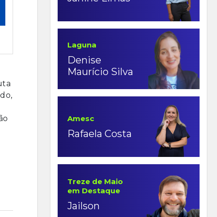
Laguna
Denise
Maurício Silva
uta
do,
ão
Amesc
Rafaela Costa
Treze de Maio
em Destaque
Jailson