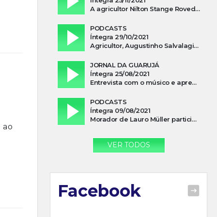
A agricultor Nilton Stange Roveda, afirma ter recebido ajuda espiritual durante acidente
PODCASTS
Íntegra 29/10/2021
Agricultor, Augustinho Salvalagio, relata sobre aparição do Cavaleiro Negro no Rio das Furnas
JORNAL DA GUARUJÁ
Íntegra 25/08/2021
Entrevista com o músico e apresentador, Lismael Ferrareis, no Cidade e Campo
PODCASTS
Íntegra 09/08/2021
Morador de Lauro Müller participa de motociata em apoio a Bolsonaro
 ao
VER TODOS
Facebook