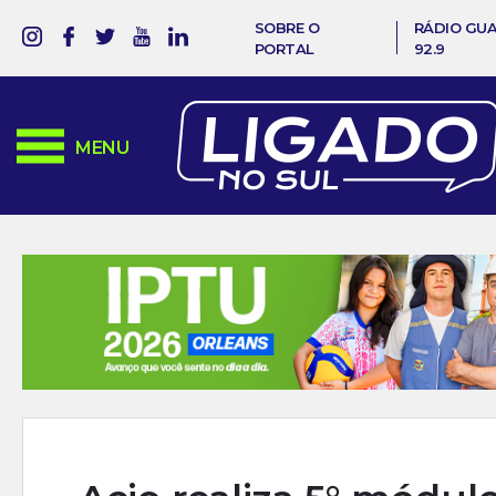
SOBRE O
RÁDIO GU
PORTAL
92.9
MENU