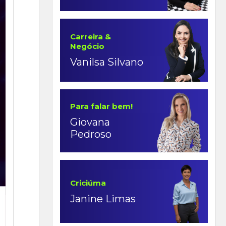
Carreira &
Negócio
Vanilsa Silvano
Para falar bem!
Giovana
Pedroso
Criciúma
Janine Limas