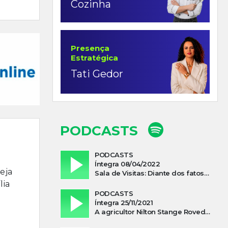
Cozinha
Presença
Estratégica
Tati Gedor
PODCASTS
PODCASTS
Íntegra 08/04/2022
eja
Sala de Visitas: Diante dos fatos que influenciam a economia o que podemos esperar de 2022
lia
PODCASTS
Íntegra 25/11/2021
A agricultor Nilton Stange Roveda, afirma ter recebido ajuda espiritual durante acidente