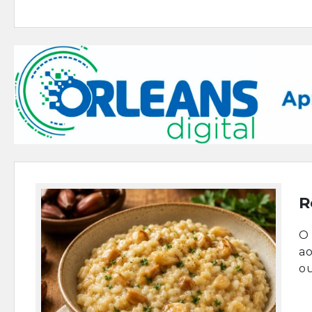
R
O 
ao
ou