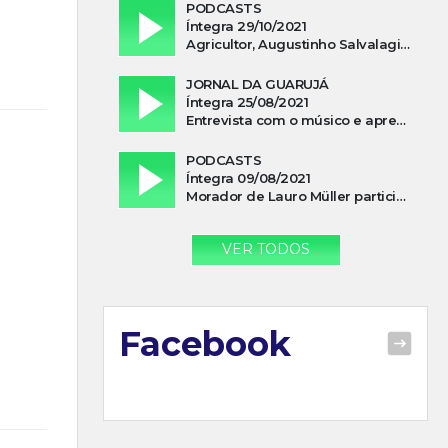
PODCASTS
Íntegra 29/10/2021
Agricultor, Augustinho Salvalagio, relata sobre aparição do Cavaleiro Negro no Rio das Furnas
JORNAL DA GUARUJÁ
Íntegra 25/08/2021
Entrevista com o músico e apresentador, Lismael Ferrareis, no Cidade e Campo
PODCASTS
Íntegra 09/08/2021
Morador de Lauro Müller participa de motociata em apoio a Bolsonaro
6
VER TODOS
Facebook