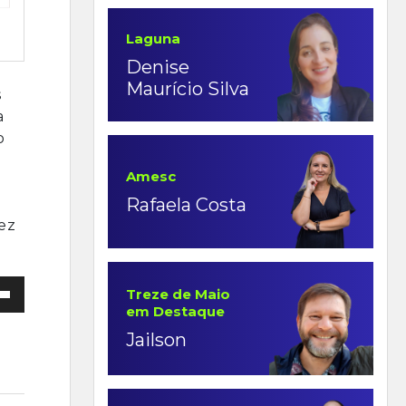
Laguna
Denise
Maurício Silva
s
a
o
Amesc
Rafaela Costa
ez
Treze de Maio
em Destaque
Jailson