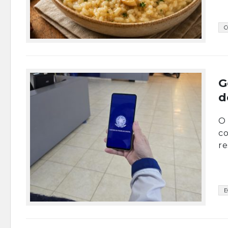
C
G
d
O 
co
re
E