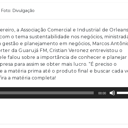
Foto: Divulgação
vereiro, a Associação Comercial e Industrial de Orlean
com o tema sustentabilidade nos negócios, ministrad
em gestão e planejamento em negócios, Marcos Antôni
pórter da Guarujá FM, Cristian Veronez entrevistou o
 ele falou sobre a importância de conhecer e planejar
sa para assim se obter mais lucro. “É preciso o
 a matéria prima até o produto final e buscar cada v
fira a matéria completa!
Use
00:00
as
setas
para
cima
ou
para
baixo