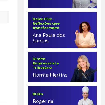
Deixe Fluir -
Reflexões que
transformam!
Ana Paula dos
Santos
Direito
Empresarial e
Tributário
Norma Martins
BLOG
Roger na