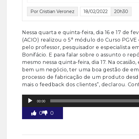
Por Cristian Veronez
18/02/2022
20h30
Nessa quarta e quinta-feira, dia 16 e 17 de fe
(ACIO) realizou o 5° módulo do Curso PGVE 
pelo professor, pesquisador e especialista 
Bonifácio. E para falar sobre o assunto o re
mesmo nessa quinta-feira, dia 17. Na ocasião,
bem um negócio, ter uma boa gestão de empre
processo de fabricação de um produto desde
mais o feedback dos clientes”, declarou. Con
Tocador
00:00
de
áudio
0
0