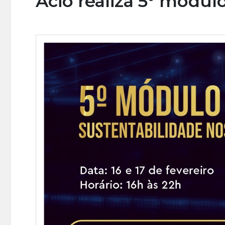
Acio realiza 5° módu