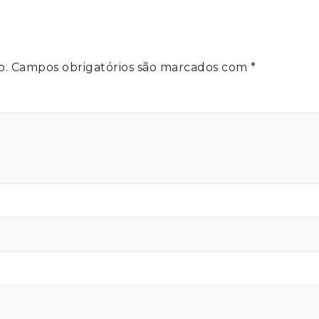
para
aume
ou
dimin
o
o.
Campos obrigatórios são marcados com
*
volum