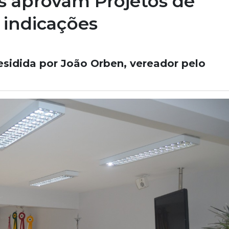
s aprovam Projetos de
 indicações
residida por João Orben, vereador pelo