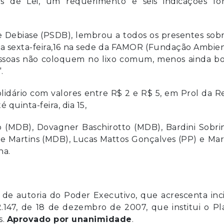
os de Lei, um requerimento e seis indicações fo
e Debiase (PSDB), lembrou a todos os presentes sob
sta sexta-feira,16 na sede da FAMOR (Fundação Ambie
pessoas não coloquem no lixo comum, menos ainda bo
.
idário com valores entre R$ 2 e R$ 5, em Prol da 
quinta-feira, dia 15,
o (MDB), Dovagner Baschirotto (MDB), Bardini Sobri
e Martins (MDB), Lucas Mattos Gonçalves (PP) e
Mar
na.
, de autoria do Poder Executivo, que acrescenta inc
.147, de 18 de dezembro de 2007, que institui o P
s.
Aprovado por unanimidade
.