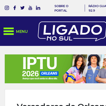
SOBRE O
RÁDIO GU
PORTAL
92.9
MENU