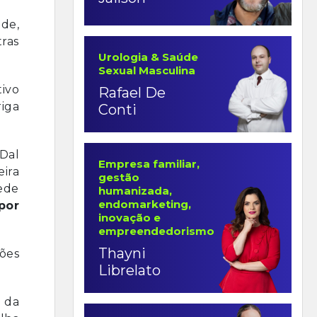
ade,
ras
Urologia & Saúde
Sexual Masculina
ivo
Rafael De
iga
Conti
 Dal
Empresa familiar,
eira
gestão
rede
humanizada,
endomarketing,
por
inovação e
empreendedorismo
Thayni
ções
Librelato
 da