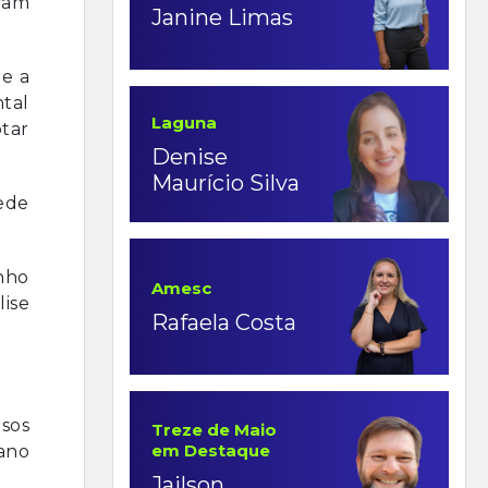
ram
Janine Limas
re a
ntal
Laguna
tar
Denise
Maurício Silva
Rede
nho
Amesc
lise
Rafaela Costa
isos
Treze de Maio
em Destaque
lano
Jailson