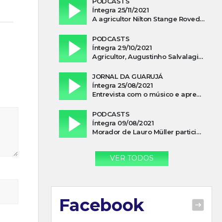
PODCASTS
Íntegra 25/11/2021
A agricultor Nilton Stange Roveda, afirma ter recebido ajuda espiritual durante acidente
PODCASTS
Íntegra 29/10/2021
Agricultor, Augustinho Salvalagio, relata sobre aparição do Cavaleiro Negro no Rio das Furnas
JORNAL DA GUARUJÁ
Íntegra 25/08/2021
Entrevista com o músico e apresentador, Lismael Ferrareis, no Cidade e Campo
PODCASTS
Íntegra 09/08/2021
Morador de Lauro Müller participa de motociata em apoio a Bolsonaro
VER TODOS
Facebook