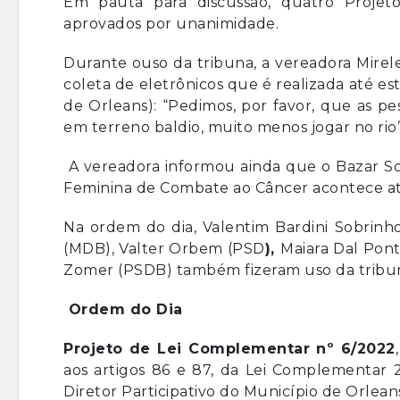
Em pauta para discussão, quatro Projet
aprovados por unanimidade.
Durante ouso da tribuna, a vereadora Mirel
coleta de eletrônicos que é realizada até e
de Orleans): “Pedimos, por favor, que as 
em terreno baldio, muito menos jogar no rio”
A vereadora informou ainda que o Bazar Sol
Feminina de Combate ao Câncer acontece até 
Na ordem do dia, Valentim Bardini Sobrinh
(MDB), Valter Orbem (PSD
),
Maiara Dal Pont
Zomer (PSDB) também fizeram uso da tribu
Ordem do Dia
Projeto de Lei Complementar nº 6/2022
aos artigos 86 e 87, da Lei Complementar 2
Diretor Participativo do Município de Orlean