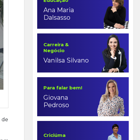
Educação
Ana Maria
Dalsasso
Carreira &
Negócio
Vanilsa Silvano
Para falar bem!
Giovana
Pedroso
 de
Criciúma