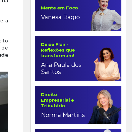
alha
Mente em Foco
Vanesa Bagio
ze a
.
eito
Deixe Fluir -
 de
Reflexões que
ada
transformam!
Ana Paula dos
Santos
Direito
Empresarial e
Tributário
Norma Martins