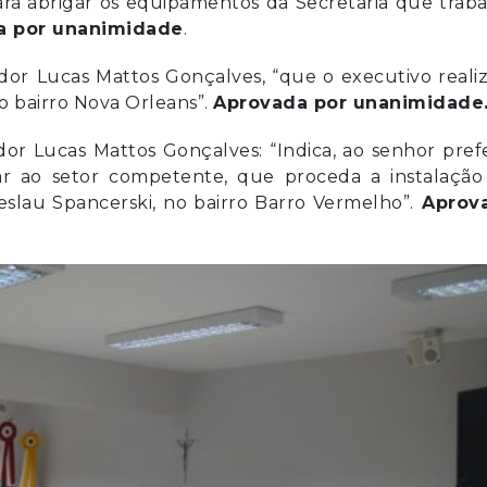
ra abrigar os equipamentos da Secretaria que trab
a por unanimidade
.
ador
Lucas Mattos Gonçalves, “que o executivo reali
no bairro Nova Orleans”.
Aprovada por unanimidade
dor Lucas Mattos Gonçalves: “Indica, ao senhor pref
ar ao setor competente, que proceda a instalação
eslau Spancerski, no bairro Barro Vermelho”.
Aprov