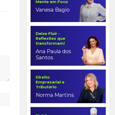
Mente em Foco
Vanesa Bagio
Deixe Fluir -
Reflexões que
transformam!
Ana Paula dos
Santos
Direito
Empresarial e
Tributário
Norma Martins