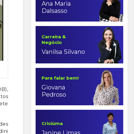
Ana Maria
Dalsasso
Carreira &
Negócio
Vanilsa Silvano
Para falar bem!
Giovana
DB),
Pedroso
etos
sete
Criciúma
des
ini
Janine Limas