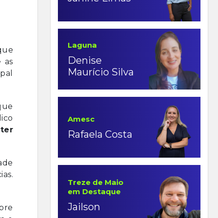
Laguna
que
Denise
 as
Maurício Silva
ipal
que
ico
Amesc
ter
Rafaela Costa
dade
ias.
Treze de Maio
em Destaque
Jailson
obre