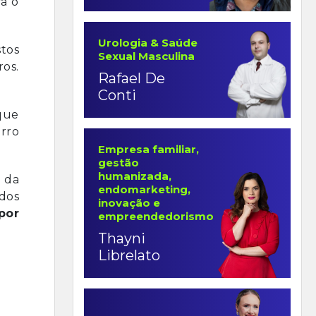
ra o
Urologia & Saúde
stos
Sexual Masculina
os.
Rafael De
Conti
que
rro
Empresa familiar,
gestão
humanizada,
 da
endomarketing,
ídos
inovação e
por
empreendedorismo
Thayni
Librelato