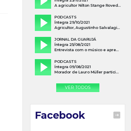
A agricultor Nilton Stange Roveda, afirma ter recebido ajuda espiritual durante acidente
PODCASTS
Íntegra 29/10/2021
Agricultor, Augustinho Salvalagio, relata sobre aparição do Cavaleiro Negro no Rio das Furnas
JORNAL DA GUARUJÁ
Íntegra 25/08/2021
Entrevista com o músico e apresentador, Lismael Ferrareis, no Cidade e Campo
PODCASTS
Íntegra 09/08/2021
Morador de Lauro Müller participa de motociata em apoio a Bolsonaro
VER TODOS
Facebook