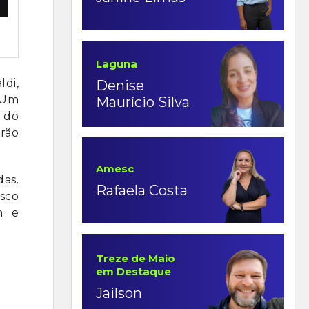
Laguna
ldi,
Denise
. Um
Maurício Silva
o do
rão
Amesc
das.
Rafaela Costa
sco
m e
Treze de Maio
em Destaque
Jailson