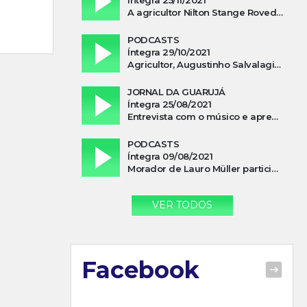
A agricultor Nilton Stange Roveda, afirma ter recebido ajuda espiritual durante acidente
PODCASTS
Íntegra 29/10/2021
Agricultor, Augustinho Salvalagio, relata sobre aparição do Cavaleiro Negro no Rio das Furnas
JORNAL DA GUARUJÁ
Íntegra 25/08/2021
Entrevista com o músico e apresentador, Lismael Ferrareis, no Cidade e Campo
PODCASTS
Íntegra 09/08/2021
Morador de Lauro Müller participa de motociata em apoio a Bolsonaro
VER TODOS
Facebook