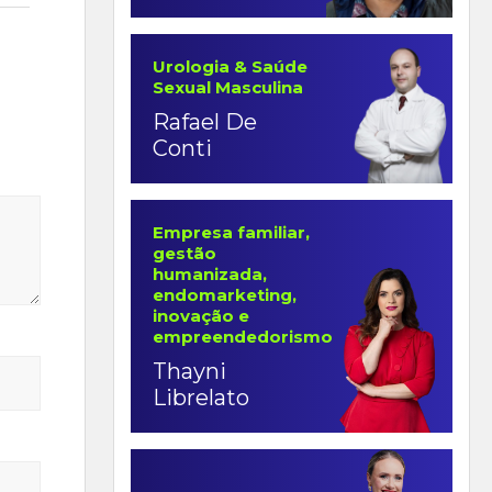
Urologia & Saúde
Sexual Masculina
Rafael De
Conti
Empresa familiar,
gestão
humanizada,
endomarketing,
inovação e
empreendedorismo
Thayni
Librelato