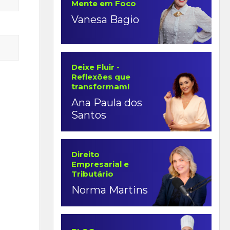
Mente em Foco
Vanesa Bagio
Deixe Fluir -
Reflexões que
transformam!
Ana Paula dos
Santos
Direito
Empresarial e
Tributário
Norma Martins