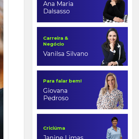
Ana Maria
Dalsasso
Carreira &
Negócio
Vanilsa Silvano
Para falar bem!
Giovana
Pedroso
Criciúma
Janine Limas