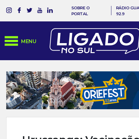
SOBRE O
RÁDIO GU
PORTAL
92.9
MENU