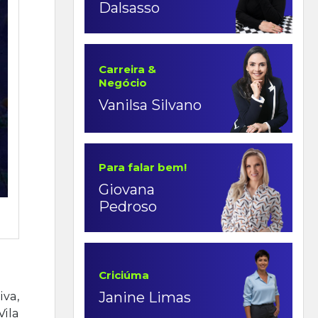
Dalsasso
Carreira &
Negócio
Vanilsa Silvano
Para falar bem!
Giovana
Pedroso
Criciúma
Janine Limas
iva,
ila