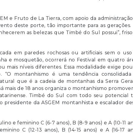
M e Fruto de La Tierra, com apoio da administraçã
nto deste porte, tão importante para as gerações. 
hecerem as belezas que Timbé do Sul possui”, fris
ada em paredes rochosas ou artificiais sem o uso
nha e mosquetão, ocorrerá no Festival em quatro ár
 mais níveis diferentes. Essa modalidade exige po
de. “O montanhismo é uma tendência consolidada
atural que é a cadeia de montanhas da Serra Geral
há mais de 18 anos organiza o montanhismo promove
catarinense. Timbé do Sul com todo seu potencial 
u o presidente da ASGEM montanhista e escalador d
lino e feminino C (6-7 anos), B (8-9 anos) e A (10-11 a
inino C (12-13 anos), B (14-15 anos) e A (16-17 a