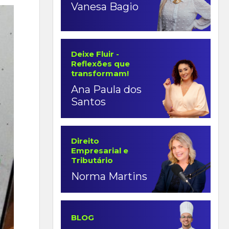
Vanesa Bagio
Deixe Fluir -
Reflexões que
transformam!
Ana Paula dos
Santos
Direito
Empresarial e
Tributário
Norma Martins
BLOG