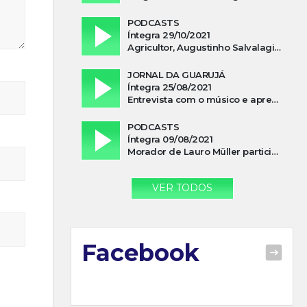
PODCASTS
Íntegra 29/10/2021
Agricultor, Augustinho Salvalagio, relata sobre aparição do Cavaleiro Negro no Rio das Furnas
JORNAL DA GUARUJÁ
Íntegra 25/08/2021
Entrevista com o músico e apresentador, Lismael Ferrareis, no Cidade e Campo
PODCASTS
Íntegra 09/08/2021
Morador de Lauro Müller participa de motociata em apoio a Bolsonaro
VER TODOS
Facebook