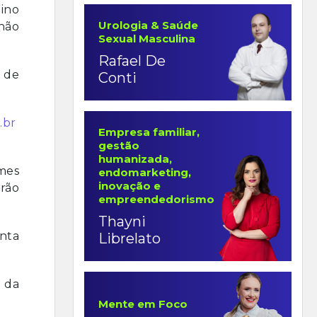
lino
Urologia & Saúde
 não
Sexual Masculina
Rafael De
 de
Conti
.br
Empresa familiar,
gestão
humanizada,
mes
endomarketing,
inovação e
arão
empreendedorismo
Thayni
nta
Librelato
 da
Mente em Foco