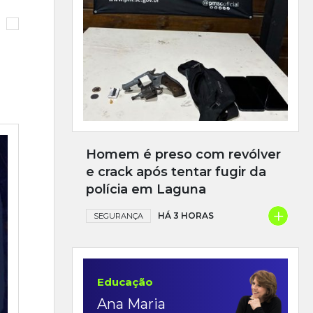
Homem é preso com revólver
e crack após tentar fugir da
polícia em Laguna
+
HÁ 3 HORAS
SEGURANÇA
Educação
Ana Maria