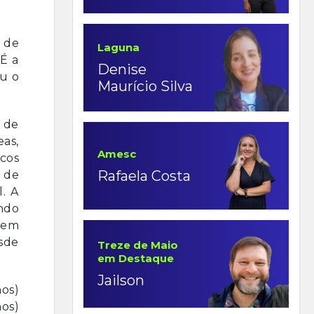
o de
Laguna
É a
Denise
ou o
Maurício Silva
 de
eas,
Amesc
ucos
Rafaela Costa
 de
. A
ndo
tem
esde
Treze de Maio
em Destaque
Jailson
nos)
nos)