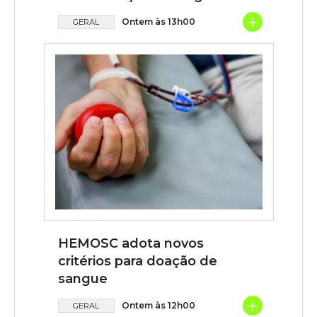
+
Ontem às 13h00
GERAL
HEMOSC adota novos
critérios para doação de
sangue
+
Ontem às 12h00
GERAL