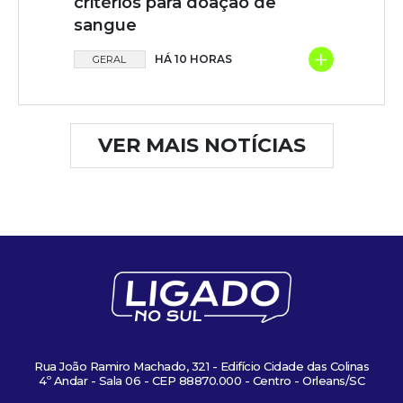
critérios para doação de
sangue
+
HÁ 10 HORAS
GERAL
VER MAIS NOTÍCIAS
Rua João Ramiro Machado, 321 - Edifício Cidade das Colinas
4º Andar - Sala 06 - CEP 88870.000 - Centro - Orleans/SC