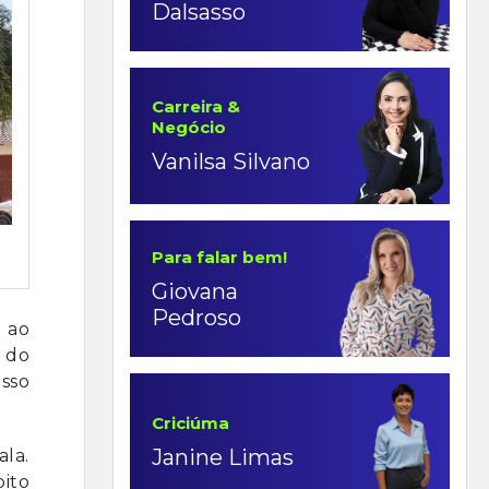
Dalsasso
Carreira &
Negócio
Vanilsa Silvano
Para falar bem!
Giovana
Pedroso
 ao
o do
isso
Criciúma
Janine Limas
ala.
ito