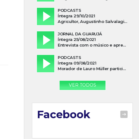
PODCASTS
Íntegra 29/10/2021
Agricultor, Augustinho Salvalagio, relata sobre aparição do Cavaleiro Negro no Rio das Furnas
JORNAL DA GUARUJÁ
Íntegra 25/08/2021
Entrevista com o músico e apresentador, Lismael Ferrareis, no Cidade e Campo
PODCASTS
Íntegra 09/08/2021
Morador de Lauro Müller participa de motociata em apoio a Bolsonaro
VER TODOS
Facebook