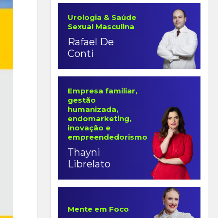
Urologia & Saúde
Sexual Masculina
Rafael De
Conti
Empresa familiar,
gestão
humanizada,
endomarketing,
inovação e
empreendedorismo
Thayni
Librelato
Mente em Foco