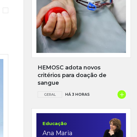
HEMOSC adota novos
critérios para doação de
sangue
+
HÁ 3 HORAS
GERAL
Educação
Ana Maria