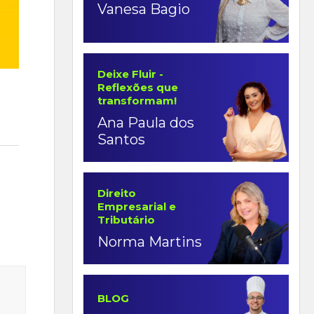
Vanesa Bagio
Deixe Fluir -
Reflexões que
transformam!
Ana Paula dos
Santos
Direito
Empresarial e
Tributário
Norma Martins
BLOG