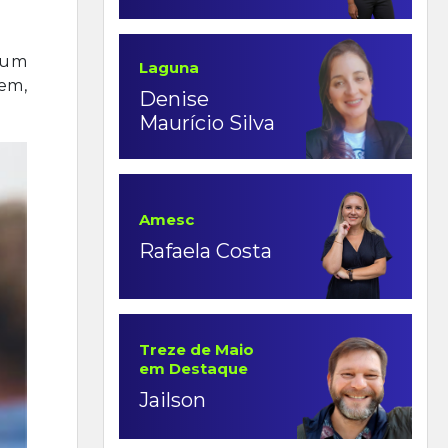
 um
Laguna
gem,
Denise
Maurício Silva
Amesc
Rafaela Costa
Treze de Maio
em Destaque
Jailson