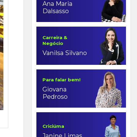
Ana Maria
Dalsasso
Carreira &
Negócio
Vanilsa Silvano
Para falar bem!
Giovana
Pedroso
Criciúma
Janine Limas