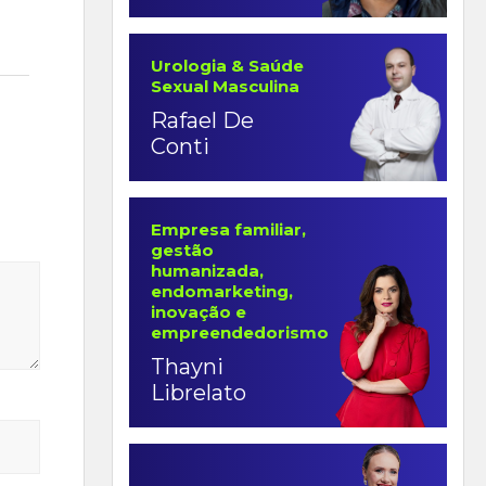
Urologia & Saúde
Sexual Masculina
Rafael De
Conti
Empresa familiar,
gestão
humanizada,
endomarketing,
inovação e
empreendedorismo
Thayni
Librelato