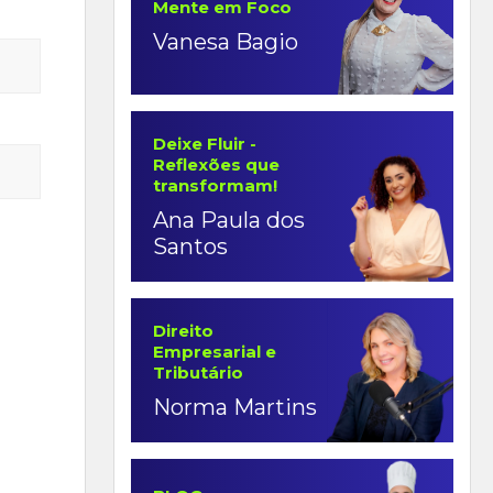
Mente em Foco
Vanesa Bagio
Deixe Fluir -
Reflexões que
transformam!
Ana Paula dos
Santos
Direito
Empresarial e
Tributário
Norma Martins