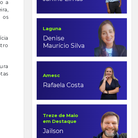
o a
ira,
 os
Laguna
Denise
ícia
Maurício Silva
tro
tura
tas
Amesc
Rafaela Costa
Treze de Maio
em Destaque
Jailson