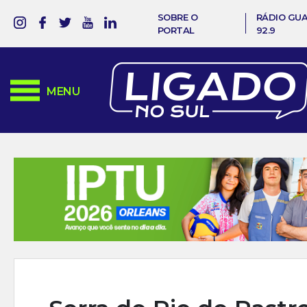
SOBRE O
RÁDIO GU
PORTAL
92.9
MENU