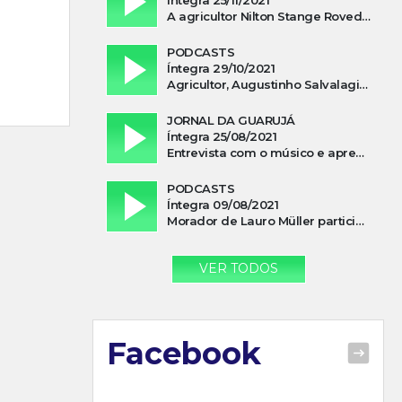
A agricultor Nilton Stange Roveda, afirma ter recebido ajuda espiritual durante acidente
PODCASTS
Íntegra 29/10/2021
Agricultor, Augustinho Salvalagio, relata sobre aparição do Cavaleiro Negro no Rio das Furnas
JORNAL DA GUARUJÁ
Íntegra 25/08/2021
Entrevista com o músico e apresentador, Lismael Ferrareis, no Cidade e Campo
PODCASTS
Íntegra 09/08/2021
Morador de Lauro Müller participa de motociata em apoio a Bolsonaro
VER TODOS
Facebook