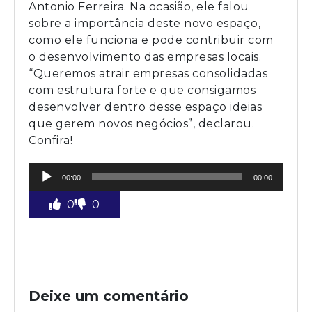
Antonio Ferreira. Na ocasião, ele falou
sobre a importância deste novo espaço,
como ele funciona e pode contribuir com
o desenvolvimento das empresas locais.
“Queremos atrair empresas consolidadas
com estrutura forte e que consigamos
desenvolver dentro desse espaço ideias
que gerem novos negócios”, declarou.
Confira!
Tocador
00:00
00:00
de
áudio
0
0
Deixe um comentário