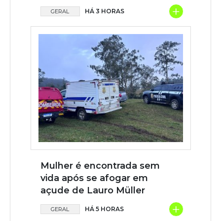
+
HÁ 3 HORAS
GERAL
Mulher é encontrada sem
vida após se afogar em
açude de Lauro Müller
+
HÁ 5 HORAS
GERAL