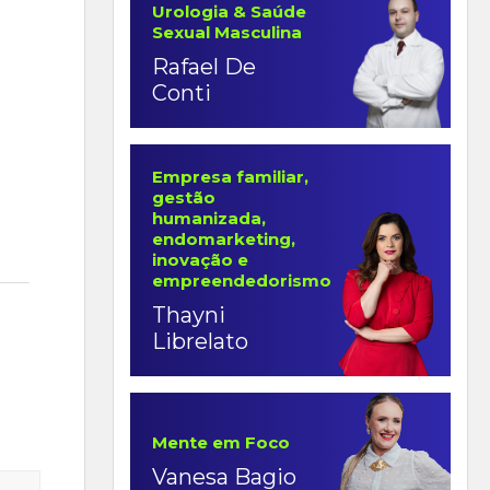
Urologia & Saúde
Sexual Masculina
Rafael De
Conti
Empresa familiar,
gestão
humanizada,
endomarketing,
inovação e
empreendedorismo
Thayni
Librelato
Mente em Foco
Vanesa Bagio