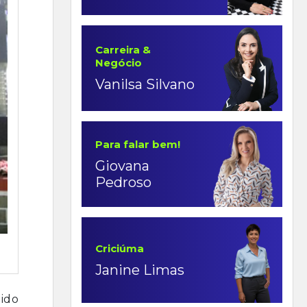
Carreira &
Negócio
Vanilsa Silvano
Para falar bem!
Giovana
Pedroso
Criciúma
Janine Limas
zido