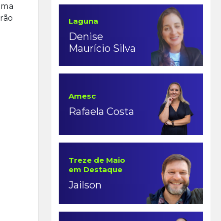
xima
rão
Laguna
Denise
Maurício Silva
Amesc
Rafaela Costa
Treze de Maio
em Destaque
Jailson