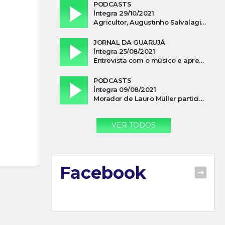
PODCASTS
Íntegra 29/10/2021
Agricultor, Augustinho Salvalagio, relata sobre aparição do Cavaleiro Negro no Rio das Furnas
JORNAL DA GUARUJÁ
Íntegra 25/08/2021
Entrevista com o músico e apresentador, Lismael Ferrareis, no Cidade e Campo
PODCASTS
Íntegra 09/08/2021
Morador de Lauro Müller participa de motociata em apoio a Bolsonaro
VER TODOS
Facebook