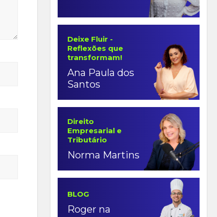
Deixe Fluir -
Reflexões que
transformam!
Ana Paula dos
Santos
Direito
Empresarial e
Tributário
Norma Martins
BLOG
Roger na