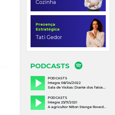
Cozinha
Presença
Estratégica
Tati Gedor
PODCASTS
PODCASTS
Íntegra 08/04/2022
Sala de Visitas: Diante dos fatos que influenciam a economia o que podemos esperar de 2022
PODCASTS
Íntegra 25/11/2021
A agricultor Nilton Stange Roveda, afirma ter recebido ajuda espiritual durante acidente