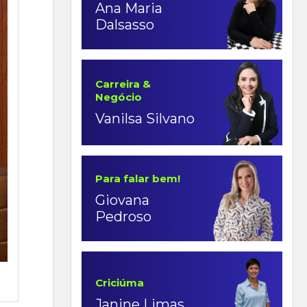
Ana Maria
Dalsasso
Carreira &
Negócio
Vanilsa Silvano
Para falar bem!
Giovana
Pedroso
Criciúma
Janine Limas