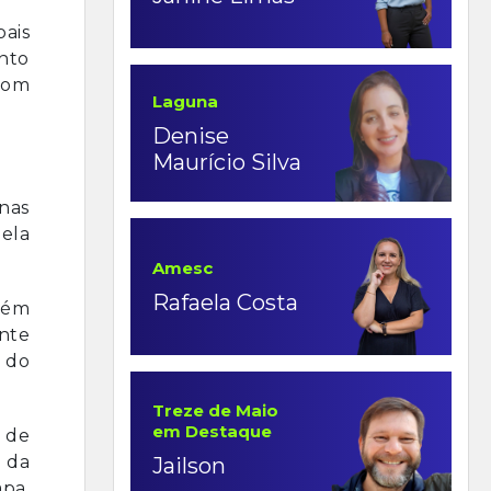
pais
ento
com
Laguna
Denise
Maurício Silva
nas
ela
Amesc
Rafaela Costa
mbém
nte
 do
Treze de Maio
em Destaque
r de
 da
Jailson
apa,