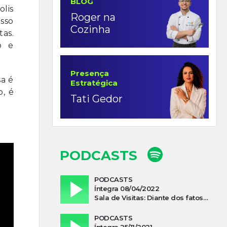
BLOG
olis
Roger na
sso
Cozinha
as.
o e
Presença
sa é
Estratégica
o, é
Tati Gedor
PODCASTS
PODCASTS
Íntegra 08/04/2022
Sala de Visitas: Diante dos fatos que influenciam a economia o que podemos esperar de 2022
PODCASTS
Íntegra 25/11/2021