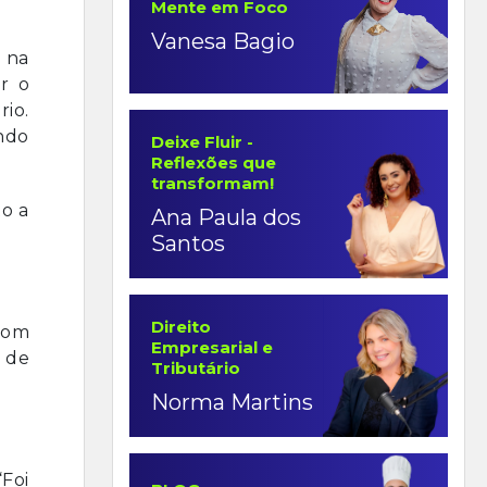
Mente em Foco
Vanesa Bagio
 na
r o
rio.
ndo
Deixe Fluir -
Reflexões que
transformam!
to a
Ana Paula dos
Santos
Direito
com
Empresarial e
 de
Tributário
Norma Martins
Foi