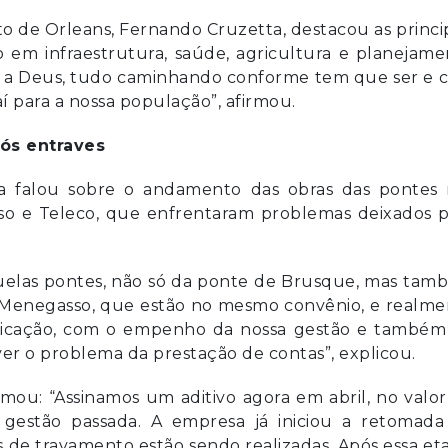
to de Orleans, Fernando Cruzetta, destacou as princi
 em infraestrutura, saúde, agricultura e planejam
s a Deus, tudo caminhando conforme tem que ser e 
í para a nossa população”, afirmou.
ós entraves
ta falou sobre o andamento das obras das pontes 
o e Teleco, que enfrentaram problemas deixados p
quelas pontes, não só da ponte de Brusque, mas ta
Menegasso, que estão no mesmo convênio, e realme
dicação, com o empenho da nossa gestão e também
er o problema da prestação de contas”, explicou.
mou: “Assinamos um aditivo agora em abril, no valo
 gestão passada. A empresa já iniciou a retomada
 de travamento estão sendo realizadas. Após essa et