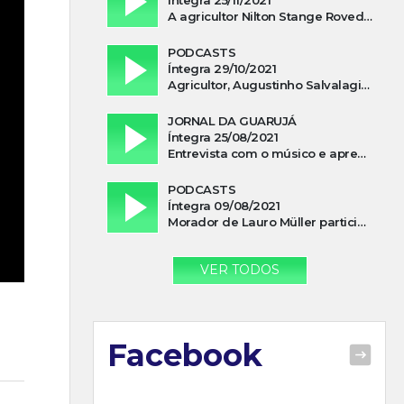
A agricultor Nilton Stange Roveda, afirma ter recebido ajuda espiritual durante acidente
PODCASTS
Íntegra 29/10/2021
Agricultor, Augustinho Salvalagio, relata sobre aparição do Cavaleiro Negro no Rio das Furnas
JORNAL DA GUARUJÁ
Íntegra 25/08/2021
Entrevista com o músico e apresentador, Lismael Ferrareis, no Cidade e Campo
PODCASTS
Íntegra 09/08/2021
Morador de Lauro Müller participa de motociata em apoio a Bolsonaro
VER TODOS
Facebook