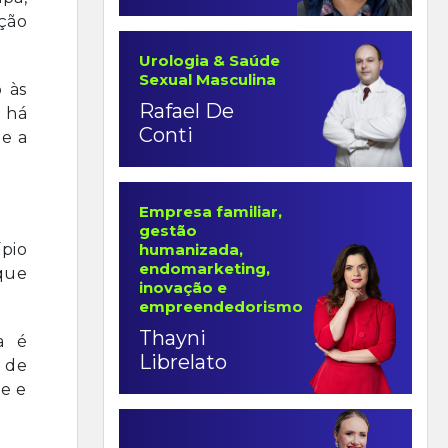
ação
Urologia & Saúde
Sexual Masculina
 às
Rafael De
a há
Conti
 e a
Empresa familiar,
gestão
ípio
humanizada,
endomarketing,
 que
inovação e
empreendedorismo
Thayni
a é
Librelato
s de
de e