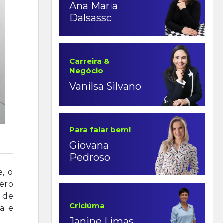
Ana Maria
Dalsasso
Carreira &
Negócio
Vanilsa Silvano
Para falar bem!
Giovana
Pedroso
e, o
ero
 de
Criciúma
ua e
Janine Limas