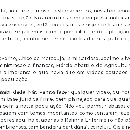
ulação começou os questionamentos, nos atentamos
uma solução. Nos reunimos com a empresa, notifica
ava encerrado, então notificamos e hoje publicamos 
prazo, seguiremos com a possibilidade de aplicação
contrato, conforme temos explicado nas publicaç
rno, Chico do Maracujá, Dimi Cardoso, Joelmo Silv
inistração e finanças, Márcio Abatti e de Agricultu
om a imprensa o que havia dito em vídeos postados
a população.
abilidade. Não vamos fazer qualquer vídeo, ou not
om base jurídica firme, bem planejado para que qua
a bem à nossa população. Não vou permitir abusos 
ticagem com temas importantes, como tentaram fazer
adores aqui hoje, apenas o Rafinha Enfermeiro não 
mbrienses, sem bandeira partidária”, concluiu Gislain