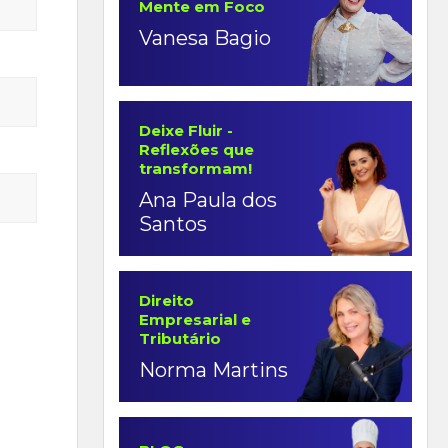
Mente em Foco
Vanesa Bagio
Deixe Fluir -
Reflexões que
transformam!
Ana Paula dos
Santos
Direito
Empresarial e
Tributário
Norma Martins