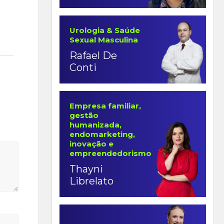
Urologia & Saúde
Sexual Masculina
Rafael De
Conti
Empresa familiar,
gestão
humanizada,
endomarketing,
inovação e
empreendedorismo
Thayni
Librelato