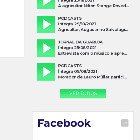
A agricultor Nilton Stange Roveda, afirma ter recebido ajuda espiritual durante acidente
PODCASTS
Íntegra 29/10/2021
Agricultor, Augustinho Salvalagio, relata sobre aparição do Cavaleiro Negro no Rio das Furnas
JORNAL DA GUARUJÁ
Íntegra 25/08/2021
Entrevista com o músico e apresentador, Lismael Ferrareis, no Cidade e Campo
PODCASTS
Íntegra 09/08/2021
Morador de Lauro Müller participa de motociata em apoio a Bolsonaro
VER TODOS
Facebook