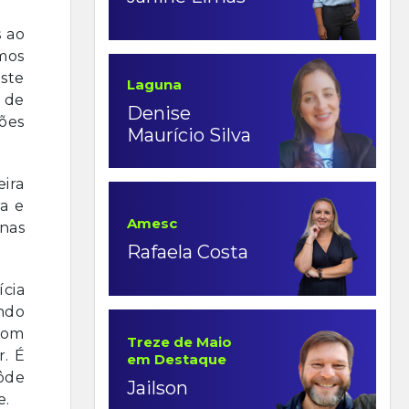
 ao
mos
este
Laguna
 de
Denise
ões
Maurício Silva
eira
ra e
Amesc
 nas
Rafaela Costa
ícia
ndo
com
Treze de Maio
. É
em Destaque
pôde
Jailson
e.