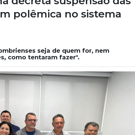
nha decreta suspensão das
am polêmica no sistema
ombrienses seja de quem for, nem
s, como tentaram fazer".