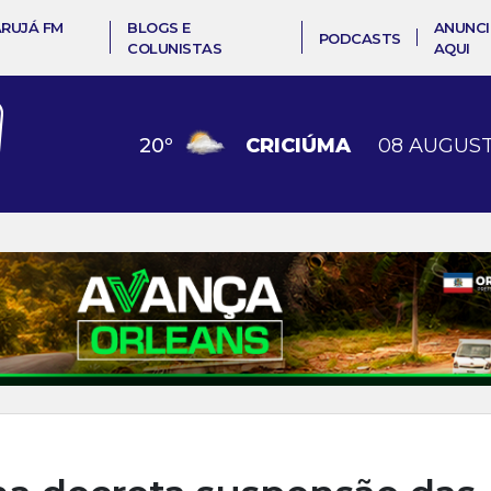
ARUJÁ FM
BLOGS E
ANUNCI
PODCASTS
COLUNISTAS
AQUI
20
º
CRICIÚMA
08 AUGUST