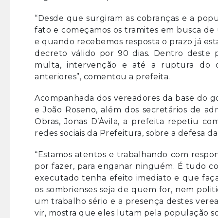
“Desde que surgiram as cobranças e a pop
fato e começamos os tramites em busca de 
e quando recebemos resposta o prazo já est
decreto válido por 90 dias. Dentro deste 
multa, intervenção e até a ruptura do 
anteriores”, comentou a prefeita.
Acompanhada dos vereadores da base do gove
e João Roseno, além dos secretários de adm
Obras, Jonas D’Ávila, a prefeita repetiu c
redes sociais da Prefeitura, sobre a defesa d
“Estamos atentos e trabalhando com respons
por fazer, para enganar ninguém. É tudo c
executado tenha efeito imediato e que faç
os sombrienses seja de quem for, nem poli
um trabalho sério e a presença destes vere
vir, mostra que eles lutam pela população so