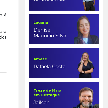
so é
Laguna
Denise
ara
Maurício Silva
dos
Amesc
Rafaela Costa
Treze de Maio
em Destaque
Jailson