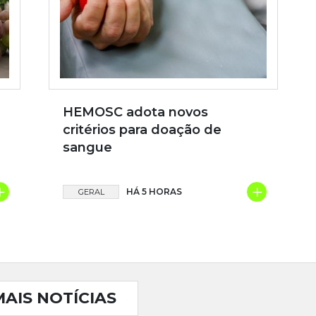
HEMOSC adota novos
critérios para doação de
sangue
+
+
HÁ 5 HORAS
GERAL
MAIS NOTÍCIAS