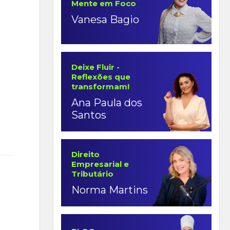
Mente em Foco
Vanesa Bagio
Deixe Fluir -
Reflexões que
transformam!
Ana Paula dos
Santos
Direito
Empresarial e
Tributário
Norma Martins