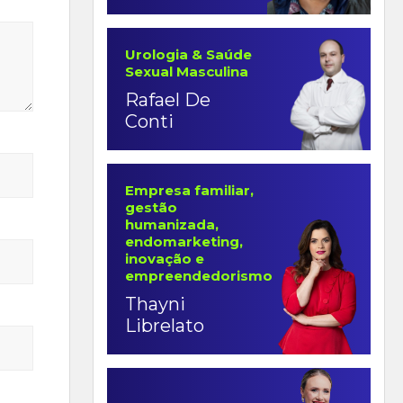
Urologia & Saúde
Sexual Masculina
Rafael De
Conti
Empresa familiar,
gestão
humanizada,
endomarketing,
inovação e
empreendedorismo
Thayni
Librelato