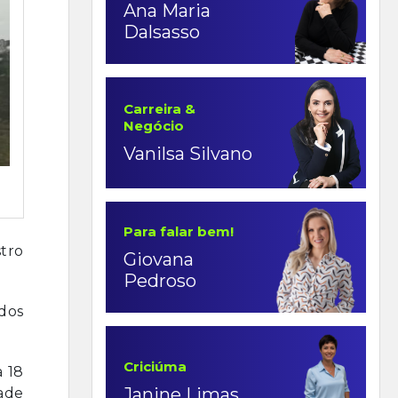
Ana Maria
Dalsasso
Carreira &
Negócio
Vanilsa Silvano
Para falar bem!
stro
Giovana
Pedroso
dos
Criciúma
a 18
Janine Limas
ade