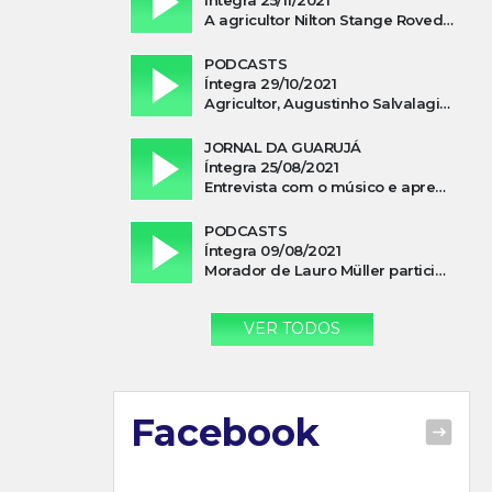
A agricultor Nilton Stange Roveda, afirma ter recebido ajuda espiritual durante acidente
PODCASTS
Íntegra 29/10/2021
Agricultor, Augustinho Salvalagio, relata sobre aparição do Cavaleiro Negro no Rio das Furnas
JORNAL DA GUARUJÁ
Íntegra 25/08/2021
Entrevista com o músico e apresentador, Lismael Ferrareis, no Cidade e Campo
PODCASTS
Íntegra 09/08/2021
Morador de Lauro Müller participa de motociata em apoio a Bolsonaro
VER TODOS
Facebook