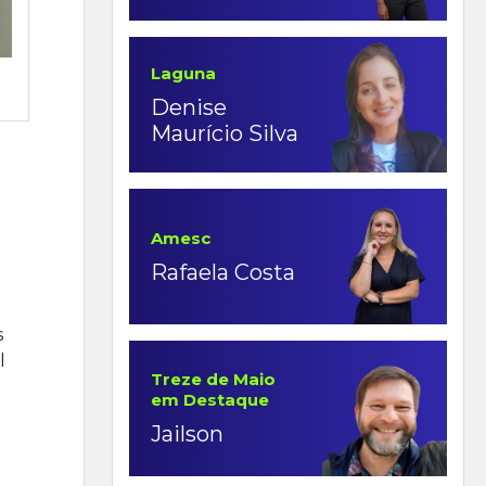
Laguna
Denise
Maurício Silva
Amesc
Rafaela Costa
s
l
Treze de Maio
em Destaque
Jailson