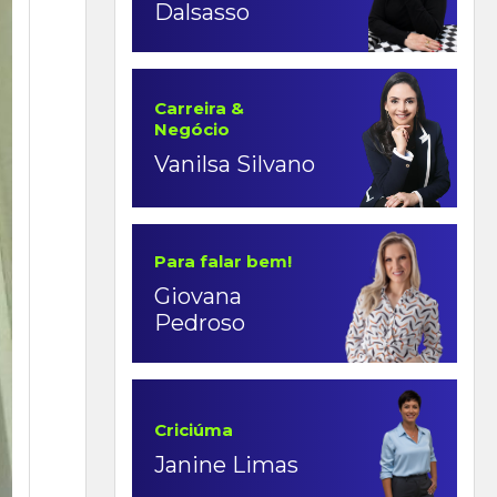
Dalsasso
Carreira &
Negócio
Vanilsa Silvano
Para falar bem!
Giovana
Pedroso
Criciúma
Janine Limas