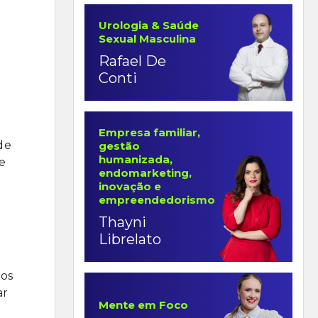
e
Urologia & Saúde
Sexual Masculina
Rafael De
Conti
Empresa familiar,
de
gestão
humanizada,
e
endomarketing,
inovação e
empreendedorismo
Thayni
Librelato
 os
ar
Mente em Foco