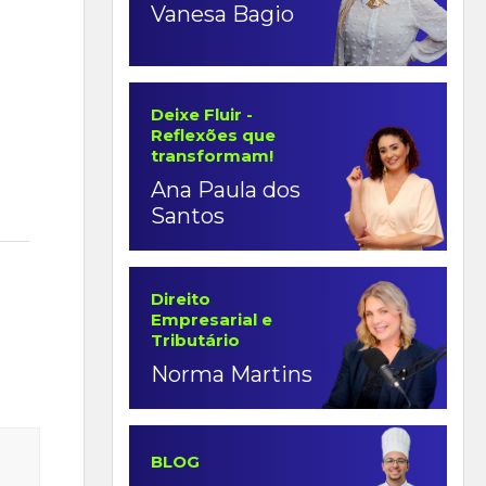
Vanesa Bagio
Deixe Fluir -
Reflexões que
transformam!
Ana Paula dos
Santos
Direito
Empresarial e
Tributário
Norma Martins
BLOG