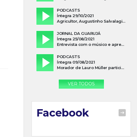
PODCASTS
Íntegra 29/10/2021
Agricultor, Augustinho Salvalagio, relata sobre aparição do Cavaleiro Negro no Rio das Furnas
JORNAL DA GUARUJÁ
Íntegra 25/08/2021
Entrevista com o músico e apresentador, Lismael Ferrareis, no Cidade e Campo
PODCASTS
Íntegra 09/08/2021
Morador de Lauro Müller participa de motociata em apoio a Bolsonaro
VER TODOS
Facebook