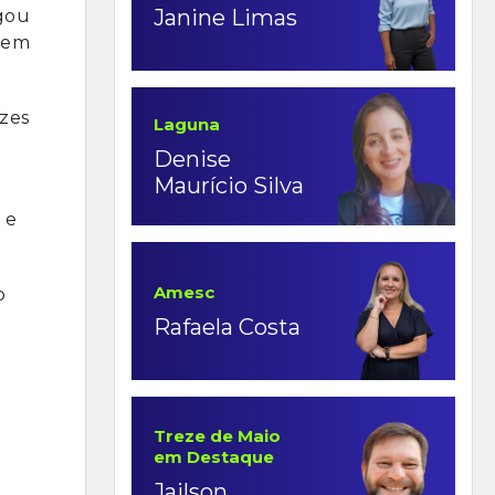
Janine Limas
egou
o em
ezes
Laguna
Denise
Maurício Silva
 e
Amesc
o
Rafaela Costa
Treze de Maio
em Destaque
Jailson