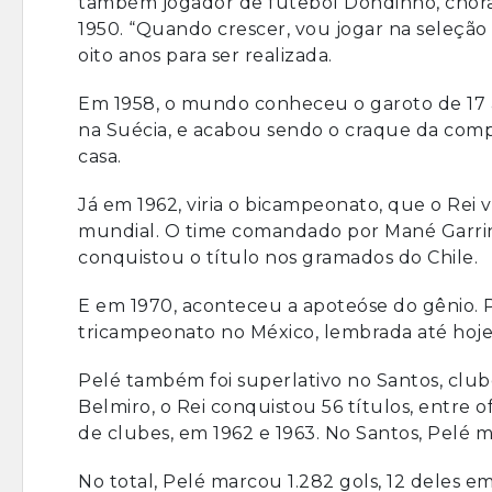
também jogador de futebol Dondinho, choran
1950. “Quando crescer, vou jogar na seleção
oito anos para ser realizada.
Em 1958, o mundo conheceu o garoto de 17 
na Suécia, e acabou sendo o craque da compe
casa.
Já em 1962, viria o bicampeonato, que o Rei v
mundial. O time comandado por Mané Garrin
conquistou o título nos gramados do Chile.
E em 1970, aconteceu a apoteóse do gênio. 
tricampeonato no México, lembrada até hoje
Pelé também foi superlativo no Santos, clube
Belmiro, o Rei conquistou 56 títulos, entre of
de clubes, em 1962 e 1963. No Santos, Pelé mar
No total, Pelé marcou 1.282 gols, 12 deles em