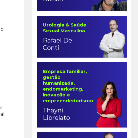
Urologia & Saúde
ão
Sexual Masculina
Rafael De
Conti
Empresa familiar,
gestão
humanizada,
endomarketing,
inovação e
empreendedorismo
a
Thayni
al
Librelato
.