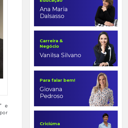
Educação
Ana Maria
Dalsasso
Carreira &
Negócio
Vanilsa Silvano
Para falar bem!
Giovana
Pedroso
” e
por
Criciúma