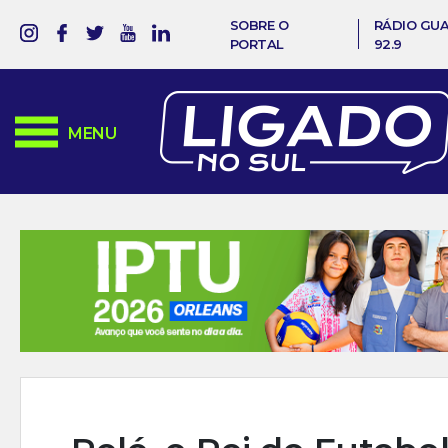
SOBRE O
RÁDIO GU
PORTAL
92.9
MENU