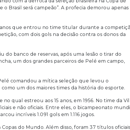
do com a derrota da seleção brasileira na Copa de
 e o Brasil será campeão”. A profecia demorou apenas
anos que entrou no time titular durante a competiç
tição, com dois gols na decisão contra os donos da
iu do banco de reservas, após uma lesão o tirar do
cha, um dos grandes parceiros de Pelé em campo,
Pelé comandou a mítica seleção que levou o
 como um dos maiores times da história do esporte.
 no qual estreou aos 15 anos, em 1956. No time da Vil
iciais e não oficiais. Entre eles, o bicampeonato mundi
cou incríveis 1.091 gols em 1.116 jogos.
 Copas do Mundo. Além disso, foram 37 títulos oficiais