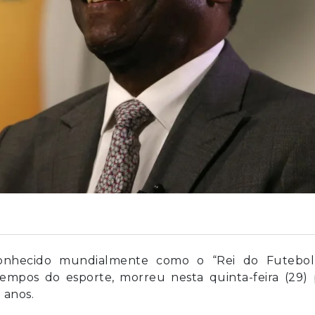
conhecido mundialmente como o “Rei do Futebol
empos do esporte, morreu nesta quinta-feira (29) 
 anos.