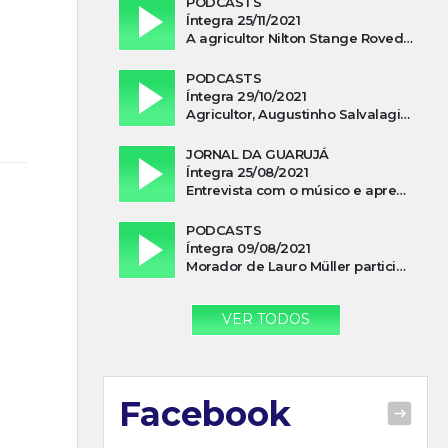
PODCASTS
Íntegra 25/11/2021
A agricultor Nilton Stange Roveda, afirma ter recebido ajuda espiritual durante acidente
PODCASTS
Íntegra 29/10/2021
Agricultor, Augustinho Salvalagio, relata sobre aparição do Cavaleiro Negro no Rio das Furnas
JORNAL DA GUARUJÁ
Íntegra 25/08/2021
Entrevista com o músico e apresentador, Lismael Ferrareis, no Cidade e Campo
PODCASTS
Íntegra 09/08/2021
Morador de Lauro Müller participa de motociata em apoio a Bolsonaro
VER TODOS
Facebook