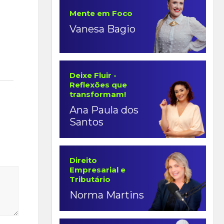
Mente em Foco
Vanesa Bagio
Deixe Fluir -
Reflexões que
transformam!
Ana Paula dos
Santos
Direito
Empresarial e
Tributário
Norma Martins