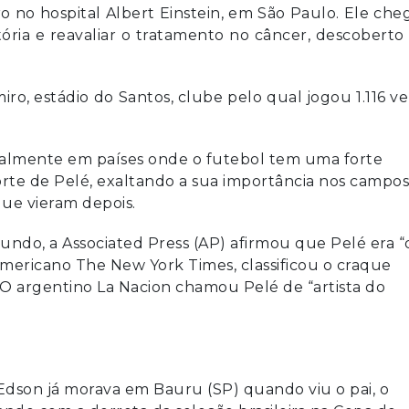
 no hospital Albert Einstein, em São Paulo. Ele ch
atória e reavaliar o tratamento no câncer, descobert
iro, estádio do Santos, clube pelo qual jogou 1.116 v
ecialmente em países onde o futebol tem uma forte
morte de Pelé, exaltando a sua importância nos campos
que vieram depois.
undo, a Associated Press (AP) afirmou que Pelé era “
 americano The New York Times, classificou o craque
O argentino La Nacion chamou Pelé de “artista do
dson já morava em Bauru (SP) quando viu o pai, o