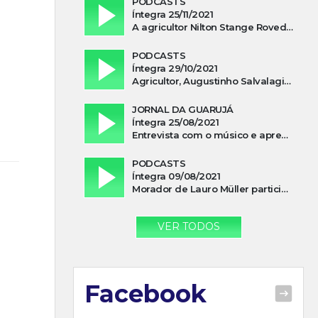
PODCASTS
Íntegra 25/11/2021
A agricultor Nilton Stange Roveda, afirma ter recebido ajuda espiritual durante acidente
PODCASTS
Íntegra 29/10/2021
Agricultor, Augustinho Salvalagio, relata sobre aparição do Cavaleiro Negro no Rio das Furnas
JORNAL DA GUARUJÁ
Íntegra 25/08/2021
Entrevista com o músico e apresentador, Lismael Ferrareis, no Cidade e Campo
PODCASTS
Íntegra 09/08/2021
Morador de Lauro Müller participa de motociata em apoio a Bolsonaro
VER TODOS
Facebook