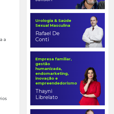
Urologia & Saúde
Sexual Masculina
Rafael De
Conti
a a
Empresa familiar,
gestão
humanizada,
o
endomarketing,
inovação e
empreendedorismo
Thayni
Librelato
ios