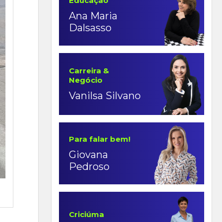
Educação
Ana Maria
Dalsasso
Carreira &
Negócio
Vanilsa Silvano
Para falar bem!
Giovana
Pedroso
Criciúma