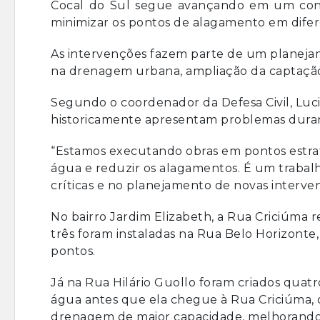
Cocal do Sul segue avançando em um conj
minimizar os pontos de alagamento em difer
As intervenções fazem parte de um planeja
na drenagem urbana, ampliação da captação d
Segundo o coordenador da Defesa Civil, Lucian
historicamente apresentam problemas duran
“Estamos executando obras em pontos estra
água e reduzir os alagamentos. É um trabal
críticas e no planejamento de novas interven
No bairro Jardim Elizabeth, a Rua Criciúma 
três foram instaladas na Rua Belo Horizon
pontos.
Já na Rua Hilário Guollo foram criados quat
água antes que ela chegue à Rua Criciúma,
drenagem de maior capacidade, melhorando 