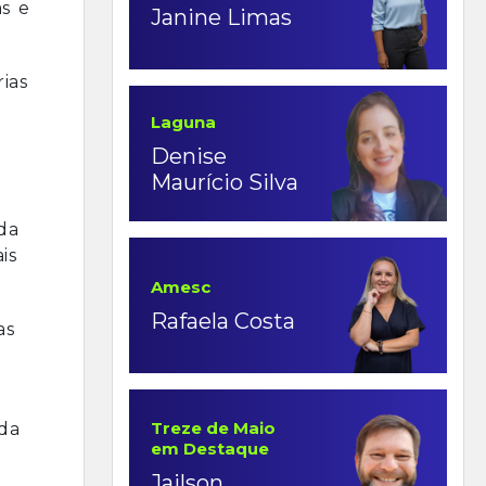
s e
Janine Limas
ias
Laguna
Denise
Maurício Silva
da
is
Amesc
Rafaela Costa
as
Treze de Maio
 da
em Destaque
Jailson