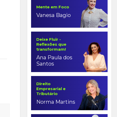
Mente em Foco
Vanesa Bagio
Deixe Fluir -
Reflexões que
transformam!
Ana Paula dos
Santos
Direito
Empresarial e
Tributário
Norma Martins