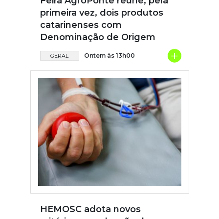
Feira AgroPonte reúne, pela
primeira vez, dois produtos
catarinenses com
Denominação de Origem
+
Ontem às 13h00
GERAL
HEMOSC adota novos