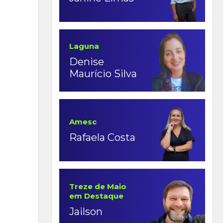
Laguna
Denise
Maurício Silva
Amesc
Rafaela Costa
Treze de Maio
em Destaque
Jailson