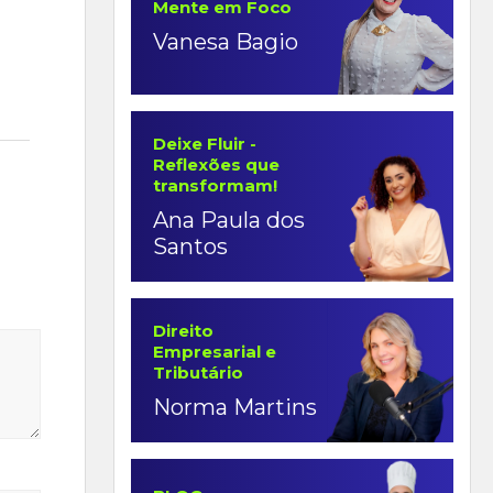
Mente em Foco
Vanesa Bagio
Deixe Fluir -
Reflexões que
transformam!
Ana Paula dos
Santos
Direito
Empresarial e
Tributário
Norma Martins