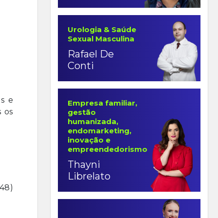
Urologia & Saúde
Sexual Masculina
Rafael De
Conti
s e
Empresa familiar,
 os
gestão
humanizada,
endomarketing,
inovação e
empreendedorismo
Thayni
Librelato
(48)