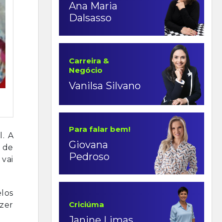
Ana Maria
Dalsasso
Carreira &
Negócio
Vanilsa Silvano
Para falar bem!
l. A
Giovana
 de
Pedroso
 vai
elos
Criciúma
azer
Janine Limas