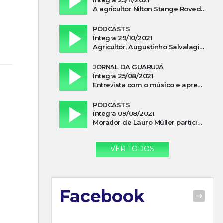
A agricultor Nilton Stange Roveda, afirma ter recebido ajuda espiritual durante acidente
PODCASTS
Íntegra 29/10/2021
Agricultor, Augustinho Salvalagio, relata sobre aparição do Cavaleiro Negro no Rio das Furnas
JORNAL DA GUARUJÁ
Íntegra 25/08/2021
Entrevista com o músico e apresentador, Lismael Ferrareis, no Cidade e Campo
PODCASTS
Íntegra 09/08/2021
Morador de Lauro Müller participa de motociata em apoio a Bolsonaro
VER TODOS
Facebook