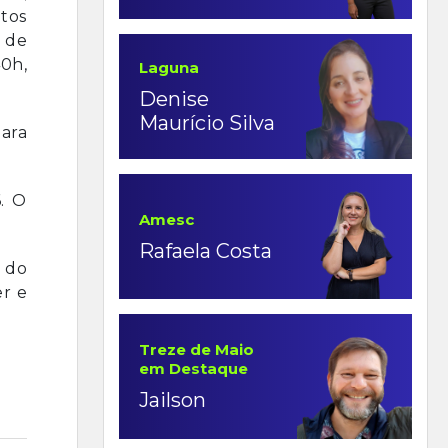
ntos
 de
0h,
Laguna
Denise
Maurício Silva
ara
6. O
Amesc
Rafaela Costa
 do
er e
Treze de Maio
em Destaque
Jailson