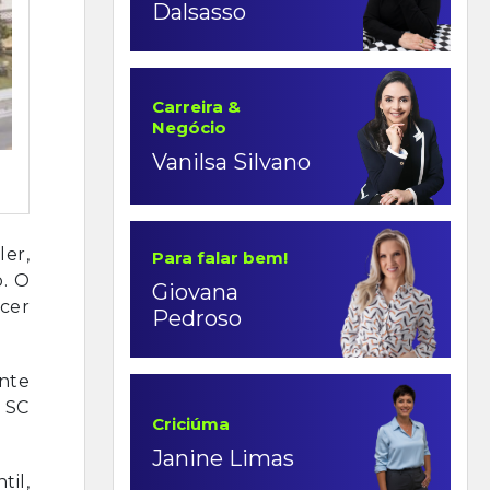
Dalsasso
Carreira &
Negócio
Vanilsa Silvano
ler,
Para falar bem!
o. O
Giovana
cer
Pedroso
ente
 SC
Criciúma
Janine Limas
til,