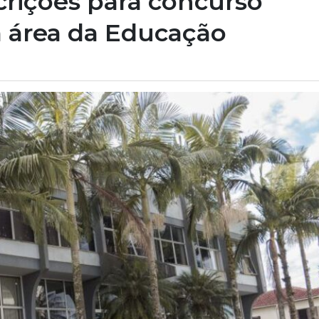
crições para concurso
 área da Educação