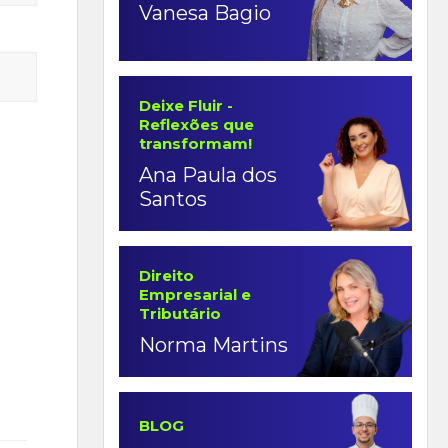
Vanesa Bagio
Deixe Fluir -
Reflexões que
transformam!
Ana Paula dos
Santos
Direito
Empresarial e
Tributário
Norma Martins
BLOG