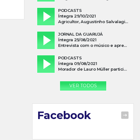
PODCASTS
Íntegra 29/10/2021
Agricultor, Augustinho Salvalagio, relata sobre aparição do Cavaleiro Negro no Rio das Furnas
JORNAL DA GUARUJÁ
Íntegra 25/08/2021
Entrevista com o músico e apresentador, Lismael Ferrareis, no Cidade e Campo
PODCASTS
Íntegra 09/08/2021
Morador de Lauro Müller participa de motociata em apoio a Bolsonaro
VER TODOS
Facebook