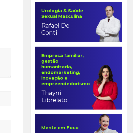
Urologia & Saúde
Sexual Masculina
Rafael De
Conti
Empresa familiar,
gestão
humanizada,
endomarketing,
inovação e
empreendedorismo
Thayni
Librelato
Mente em Foco