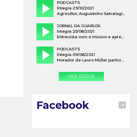
PODCASTS
Íntegra 29/10/2021
Agricultor, Augustinho Salvalagio, relata sobre aparição do Cavaleiro Negro no Rio das Furnas
JORNAL DA GUARUJÁ
Íntegra 25/08/2021
Entrevista com o músico e apresentador, Lismael Ferrareis, no Cidade e Campo
PODCASTS
Íntegra 09/08/2021
Morador de Lauro Müller participa de motociata em apoio a Bolsonaro
VER TODOS
Facebook