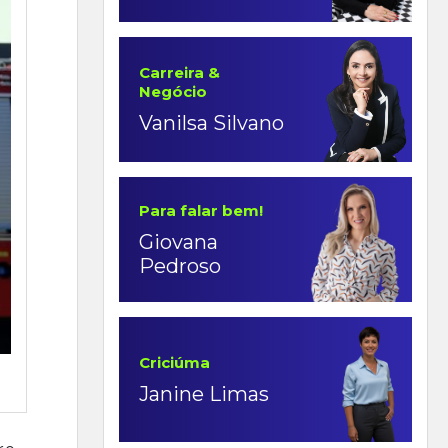
Carreira &
Negócio
Vanilsa Silvano
Para falar bem!
Giovana
Pedroso
Criciúma
Janine Limas