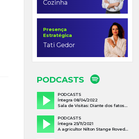
Cozinha
Presença
Estratégica
Tati Gedor
PODCASTS
PODCASTS
Íntegra 08/04/2022
Sala de Visitas: Diante dos fatos que influenciam a economia o que podemos esperar de 2022
PODCASTS
Íntegra 25/11/2021
A agricultor Nilton Stange Roveda, afirma ter recebido ajuda espiritual durante acidente