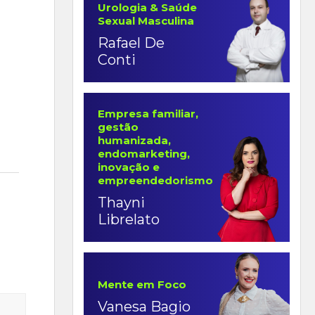
Urologia & Saúde
Sexual Masculina
Rafael De
Conti
Empresa familiar,
gestão
humanizada,
endomarketing,
inovação e
empreendedorismo
Thayni
Librelato
Mente em Foco
Vanesa Bagio