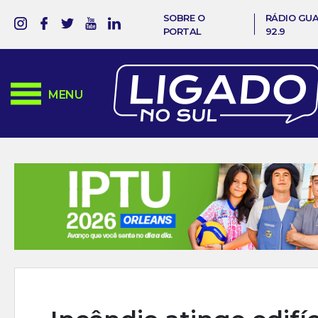
SOBRE O
RÁDIO GU
PORTAL
92.9
MENU