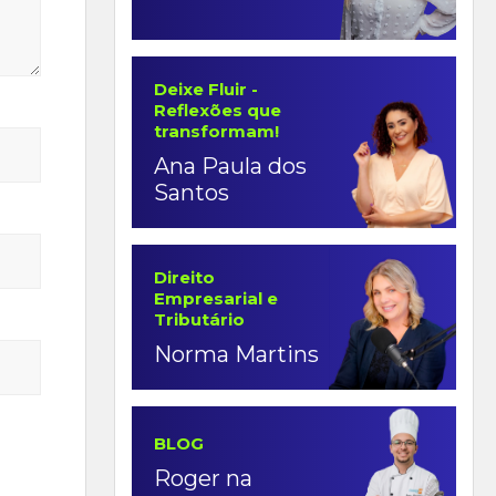
Deixe Fluir -
Reflexões que
transformam!
Ana Paula dos
Santos
Direito
Empresarial e
Tributário
Norma Martins
BLOG
Roger na