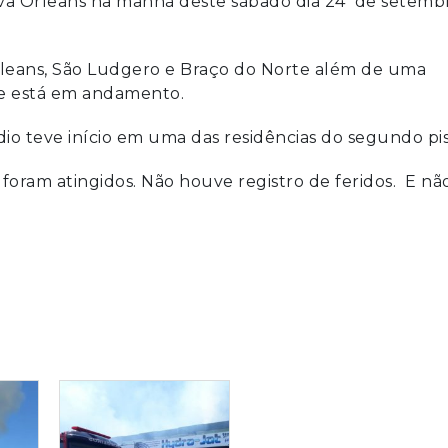
va Orleans na manhã deste sábado dia 24 de setemb
leans, São Ludgero e Braço do Norte além de uma
e está em andamento.
dio teve início em uma das residências do segundo pis
 foram atingidos. Não houve registro de feridos. E nã