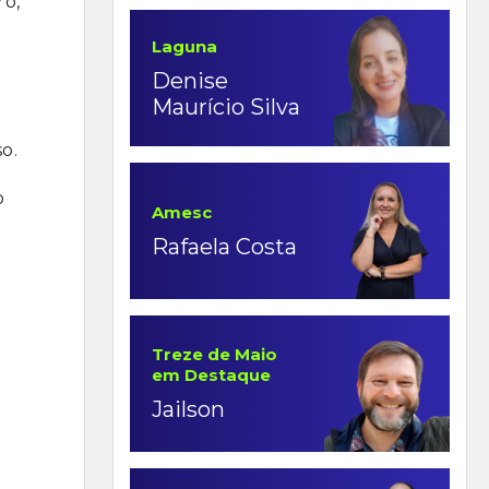
ro,
Laguna
Denise
Maurício Silva
o.
o
Amesc
Rafaela Costa
Treze de Maio
em Destaque
Jailson