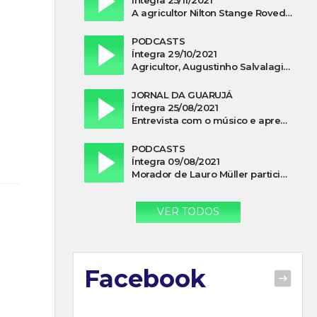
A agricultor Nilton Stange Roveda, afirma ter recebido ajuda espiritual durante acidente
PODCASTS
Íntegra 29/10/2021
Agricultor, Augustinho Salvalagio, relata sobre aparição do Cavaleiro Negro no Rio das Furnas
JORNAL DA GUARUJÁ
Íntegra 25/08/2021
Entrevista com o músico e apresentador, Lismael Ferrareis, no Cidade e Campo
PODCASTS
Íntegra 09/08/2021
Morador de Lauro Müller participa de motociata em apoio a Bolsonaro
VER TODOS
Facebook