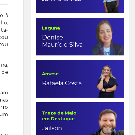
o à
lo,
Laguna
ta-
Denise
ntou
Maurício Silva
tou
na,
 de
Amesc
Rafaela Costa
tam
umas
orro
Treze de Maio
 um
em Destaque
Jailson
m o