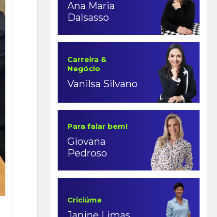
Ana Maria
Dalsasso
Carreira &
Negócio
Vanilsa Silvano
Para falar bem!
Giovana
Pedroso
Criciúma
Janine Limas