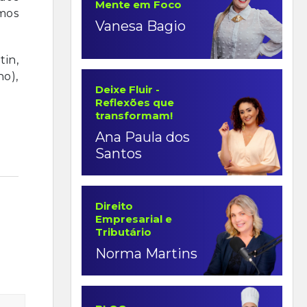
Mente em Foco
mos
Vanesa Bagio
in,
ho),
Deixe Fluir -
Reflexões que
transformam!
Ana Paula dos
Santos
Direito
Empresarial e
Tributário
Norma Martins