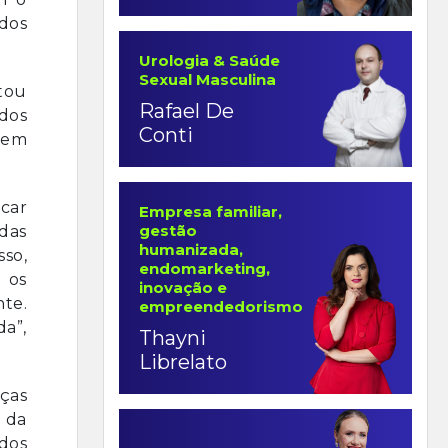
dos
Urologia & Saúde
Sexual Masculina
tou
Rafael De
 dos
Conti
 em
car
Empresa familiar,
gestão
das
humanizada,
so,
endomarketing,
 os
inovação e
te.
empreendedorismo
a”,
Thayni
Librelato
ças
 da
dos