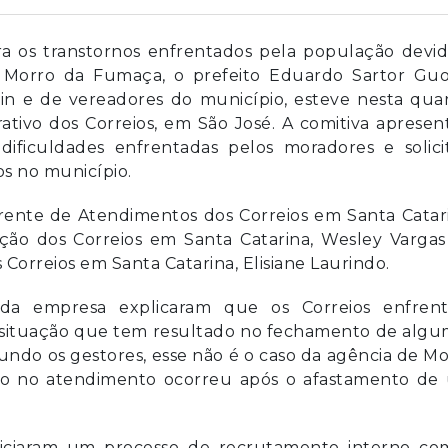
a os transtornos enfrentados pela população devid
Morro da Fumaça, o prefeito Eduardo Sartor Guol
in e de vereadores do município, esteve nesta quar
rativo dos Correios, em São José. A comitiva aprese
dificuldades enfrentadas pelos moradores e solici
os no município.
rente de Atendimentos dos Correios em Santa Catari
ição dos Correios em Santa Catarina, Wesley Vargas
Correios em Santa Catarina, Elisiane Laurindo.
 da empresa explicaram que os Correios enfren
l, situação que tem resultado no fechamento de alg
undo os gestores, esse não é o caso da agência de M
ão no atendimento ocorreu após o afastamento de
iniciaram um processo de recrutamento interno co