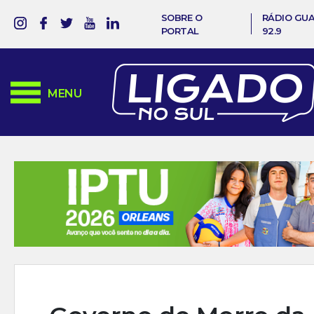
SOBRE O
RÁDIO GU
PORTAL
92.9
MENU