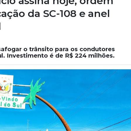
cio assina hoje, ordem
cação da SC-108 e anel
l
safogar o trânsito para os condutores
ul. Investimento é de R$ 224 milhões.