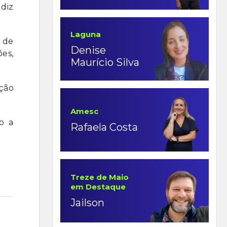
 diz
Laguna
 de
Denise
ões,
Maurício Silva
ção
Amesc
o a
Rafaela Costa
Treze de Maio
em Destaque
Jailson