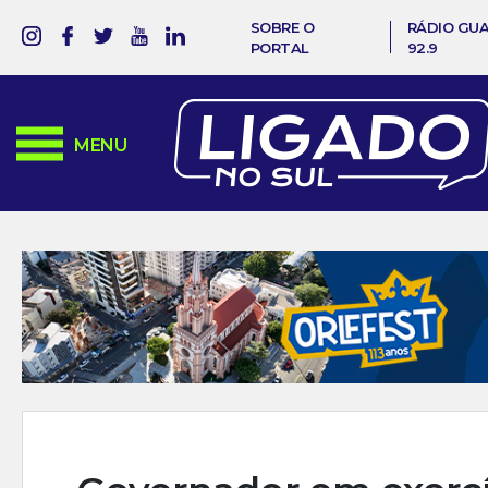
SOBRE O
RÁDIO GU
PORTAL
92.9
MENU