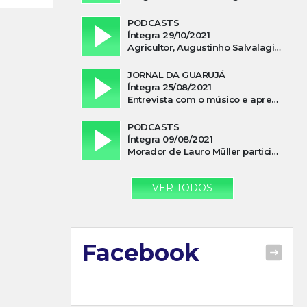
PODCASTS
Íntegra 29/10/2021
Agricultor, Augustinho Salvalagio, relata sobre aparição do Cavaleiro Negro no Rio das Furnas
JORNAL DA GUARUJÁ
Íntegra 25/08/2021
Entrevista com o músico e apresentador, Lismael Ferrareis, no Cidade e Campo
PODCASTS
Íntegra 09/08/2021
Morador de Lauro Müller participa de motociata em apoio a Bolsonaro
VER TODOS
Facebook