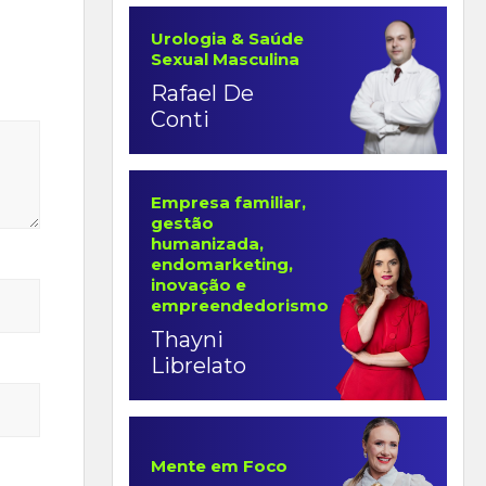
Urologia & Saúde
Sexual Masculina
Rafael De
Conti
Empresa familiar,
gestão
humanizada,
endomarketing,
inovação e
empreendedorismo
Thayni
Librelato
Mente em Foco