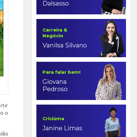
Dalsasso
Carreira &
Negócio
Vanilsa Silvano
Para falar bem!
Giovana
Pedroso
rtir
do o
Criciúma
Janine Limas
gião