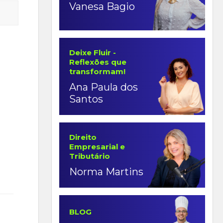
Vanesa Bagio
Deixe Fluir -
Reflexões que
transformam!
Ana Paula dos
Santos
Direito
Empresarial e
Tributário
Norma Martins
BLOG