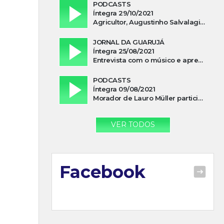
PODCASTS
Íntegra 29/10/2021
Agricultor, Augustinho Salvalagio, relata sobre aparição do Cavaleiro Negro no Rio das Furnas
JORNAL DA GUARUJÁ
Íntegra 25/08/2021
Entrevista com o músico e apresentador, Lismael Ferrareis, no Cidade e Campo
PODCASTS
Íntegra 09/08/2021
Morador de Lauro Müller participa de motociata em apoio a Bolsonaro
VER TODOS
Facebook