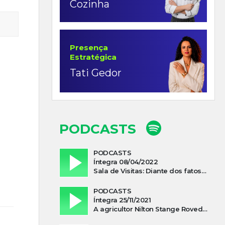
Cozinha
Presença
Estratégica
Tati Gedor
PODCASTS
PODCASTS
Íntegra 08/04/2022
Sala de Visitas: Diante dos fatos que influenciam a economia o que podemos esperar de 2022
PODCASTS
Íntegra 25/11/2021
A agricultor Nilton Stange Roveda, afirma ter recebido ajuda espiritual durante acidente