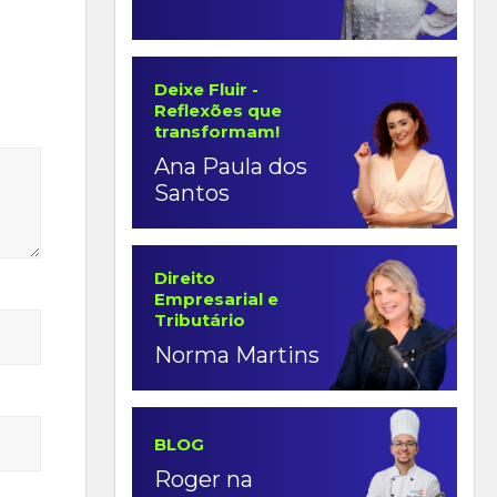
Deixe Fluir -
Reflexões que
transformam!
Ana Paula dos
Santos
Direito
Empresarial e
Tributário
Norma Martins
BLOG
Roger na