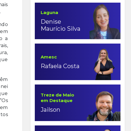
ais
.
Laguna
Denise
ndo
Maurício Silva
 em
o a
ais,
ura,
Amesc
 que
Rafaela Costa
 têm
inei
que
Treze de Maio
“Os
em Destaque
s em
Jailson
tos