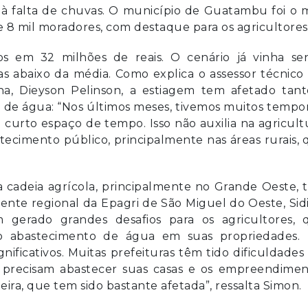
à falta de chuvas. O município de Guatambu foi o m
e 8 mil moradores, com destaque para os agricultores
os em 32 milhões de reais. O cenário já vinha se
s abaixo da média. Como explica o assessor técnico
ina, Dieyson Pelinson, a estiagem tem afetado tant
 de água: “Nos últimos meses, tivemos muitos tempor
curto espaço de tempo. Isso não auxilia na agricult
stecimento público, principalmente nas áreas rurais,
a cadeia agrícola, principalmente no Grande Oeste,
rente regional da Epagri de São Miguel do Oeste, Sid
 gerado grandes desafios para os agricultores, 
o abastecimento de água em suas propriedades. 
nificativos. Muitas prefeituras têm tido dificuldade
e precisam abastecer suas casas e os empreendimen
eira, que tem sido bastante afetada”, ressalta Simon.