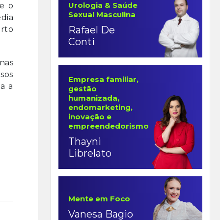
Urologia & Saúde
e o
Sexual Masculina
dia
Rafael De
rto
Conti
nas
rsos
Empresa familiar,
a a
gestão
humanizada,
endomarketing,
inovação e
empreendedorismo
Thayni
Librelato
Mente em Foco
Vanesa Bagio