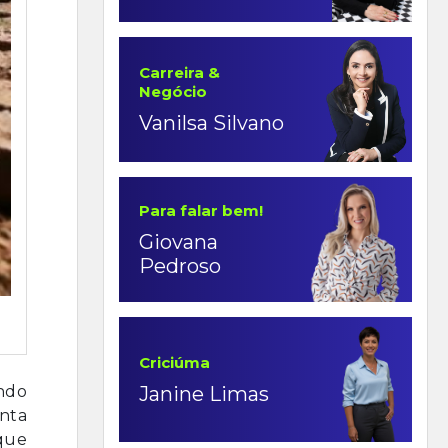
Carreira &
Negócio
Vanilsa Silvano
Para falar bem!
Giovana
Pedroso
Criciúma
ndo
Janine Limas
onta
que