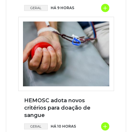
+
HÁ 9 HORAS
GERAL
HEMOSC adota novos
critérios para doação de
sangue
+
HÁ 10 HORAS
GERAL