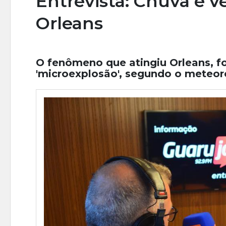
Entrevista: Chuva e 
Orleans
O fenômeno que atingiu Orleans, f
'microexplosão', segundo o meteoro