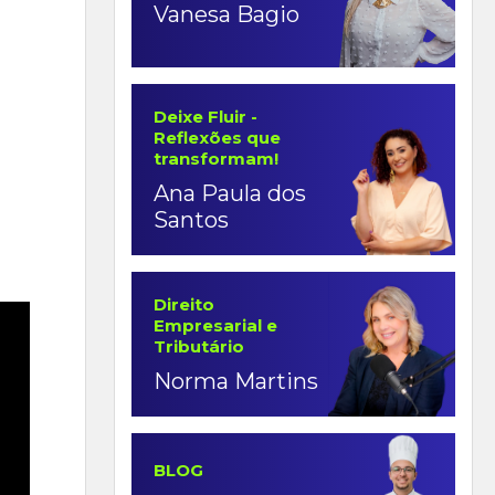
Vanesa Bagio
Deixe Fluir -
Reflexões que
transformam!
Ana Paula dos
Santos
Direito
Empresarial e
Tributário
Norma Martins
BLOG