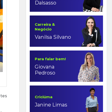
Dalsasso
Carreira &
Negócio
Vanilsa Silvano
Para falar bem!
Giovana
Pedroso
tes
Criciúma
Janine Limas