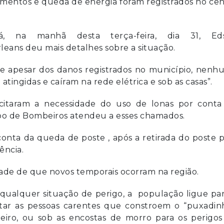
amentos e queda de energia foram registrados no ce
, na manhã desta terça-feira, dia 31, Ed
leans deu mais detalhes sobre a situação.
e apesar dos danos registrados no município, nenh
 atingidas e caíram na rede elétrica e sob as casas”.
icitaram a necessidade do uso de lonas por conta
orpo de Bombeiros atendeu a esses chamados.
conta da queda de poste , após a retirada do poste 
ência.
dade de que novos temporais ocorram na região.
 qualquer situação de perigo, a população ligue pa
r as pessoas carentes que constroem o “puxadinh
iro, ou sob as encostas de morro para os perigos