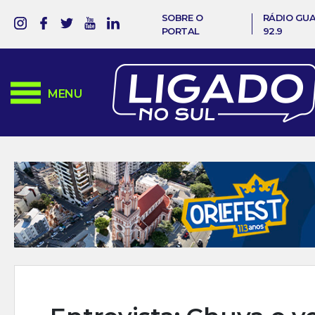
SOBRE O
RÁDIO GU
PORTAL
92.9
MENU