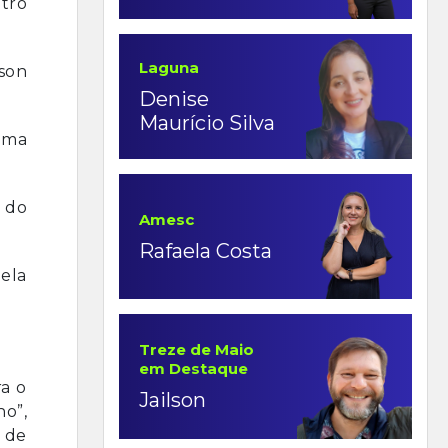
ntro
Laguna
son
Denise
Maurício Silva
uma
 do
Amesc
Rafaela Costa
pela
Treze de Maio
em Destaque
ra o
Jailson
o”,
 de