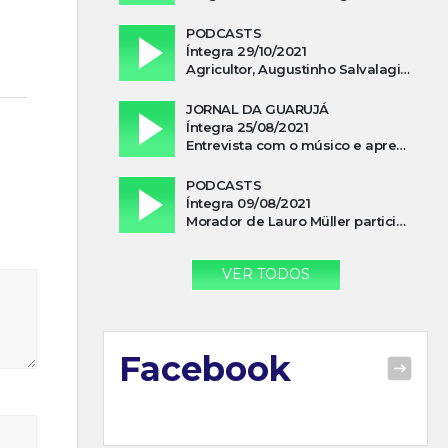
PODCASTS
Íntegra 29/10/2021
Agricultor, Augustinho Salvalagio, relata sobre aparição do Cavaleiro Negro no Rio das Furnas
JORNAL DA GUARUJÁ
Íntegra 25/08/2021
Entrevista com o músico e apresentador, Lismael Ferrareis, no Cidade e Campo
PODCASTS
Íntegra 09/08/2021
Morador de Lauro Müller participa de motociata em apoio a Bolsonaro
VER TODOS
Facebook