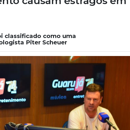
vento causam estragos em
oi classificado como uma
logista Piter Scheuer