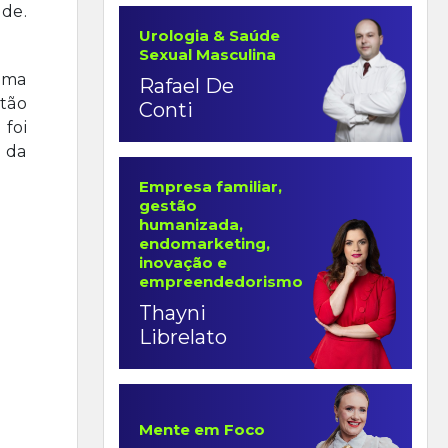
de.
Urologia & Saúde
Sexual Masculina
uma
Rafael De
tão
Conti
foi
 da
Empresa familiar,
gestão
humanizada,
endomarketing,
inovação e
empreendedorismo
Thayni
Librelato
Mente em Foco