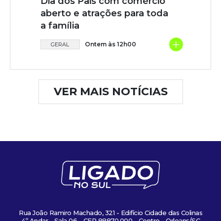
Dia dos Pais com comércio
aberto e atrações para toda
a família
+
Ontem às 12h00
GERAL
VER MAIS NOTÍCIAS
Rua João Ramiro Machado, 321 - Edifício Cidade das Colinas
4º Andar - Sala 06 - CEP 88870.000 - Centro - Orleans/SC