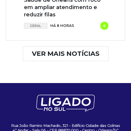
em ampliar atendimento e
reduzir filas
+
HÁ 8 HORAS
GERAL
VER MAIS NOTÍCIAS
Rua João Ramiro Machado, 321 - Edifício Cidade das Colinas
4º Andar - Sala 06 - CEP 88870.000 - Centro - Orleans/SC