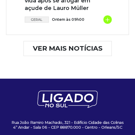
vida após se afogar em
açude de Lauro Müller
+
Ontem às 09h00
GERAL
VER MAIS NOTÍCIAS
Rua João Ramiro Machado, 321 - Edifício Cidade das Colinas
4º Andar - Sala 06 - CEP 88870.000 - Centro - Orleans/SC