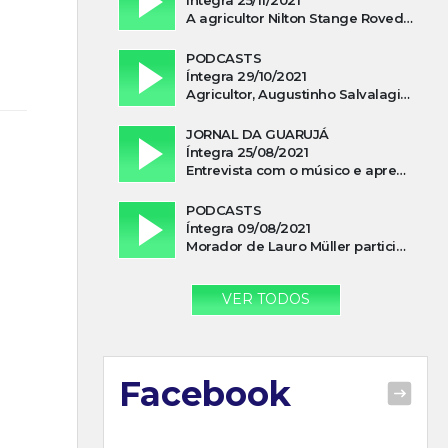
A agricultor Nilton Stange Roveda, afirma ter recebido ajuda espiritual durante acidente
PODCASTS
Íntegra 29/10/2021
Agricultor, Augustinho Salvalagio, relata sobre aparição do Cavaleiro Negro no Rio das Furnas
JORNAL DA GUARUJÁ
Íntegra 25/08/2021
Entrevista com o músico e apresentador, Lismael Ferrareis, no Cidade e Campo
PODCASTS
Íntegra 09/08/2021
Morador de Lauro Müller participa de motociata em apoio a Bolsonaro
VER TODOS
Facebook