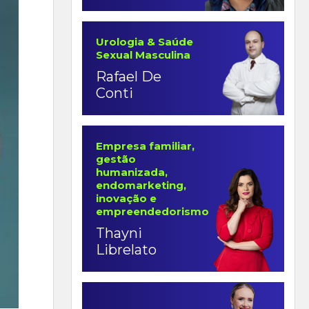
Urologia & Saúde
Sexual Masculina
Rafael De
Conti
Empresa familiar,
gestão
humanizada,
endomarketing,
inovação e
empreendedorismo
Thayni
Librelato