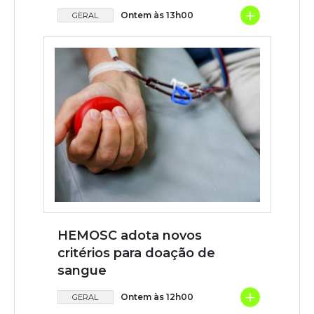
+
Ontem às 13h00
GERAL
HEMOSC adota novos
critérios para doação de
sangue
+
Ontem às 12h00
GERAL