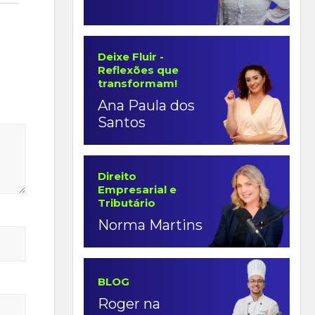
Deixe Fluir -
Reflexões que
transformam!
Ana Paula dos
Santos
Direito
Empresarial e
Tributário
Norma Martins
BLOG
Roger na