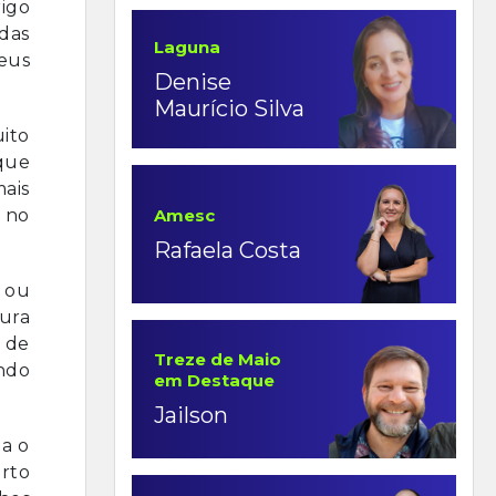
igo
idas
Laguna
eus
Denise
Maurício Silva
ito
que
ais
 no
Amesc
Rafaela Costa
 ou
ura
m de
Treze de Maio
ndo
em Destaque
Jailson
za o
rto