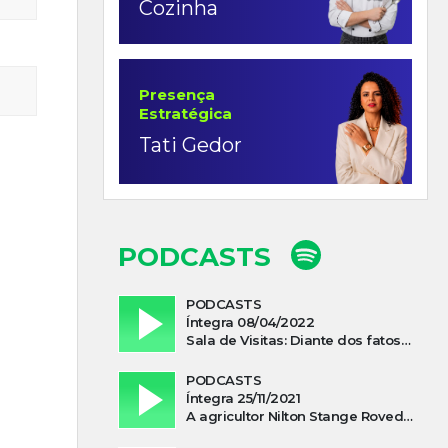
Cozinha
Presença
Estratégica
Tati Gedor
PODCASTS
PODCASTS
Íntegra 08/04/2022
Sala de Visitas: Diante dos fatos que influenciam a economia o que podemos esperar de 2022
PODCASTS
Íntegra 25/11/2021
A agricultor Nilton Stange Roveda, afirma ter recebido ajuda espiritual durante acidente