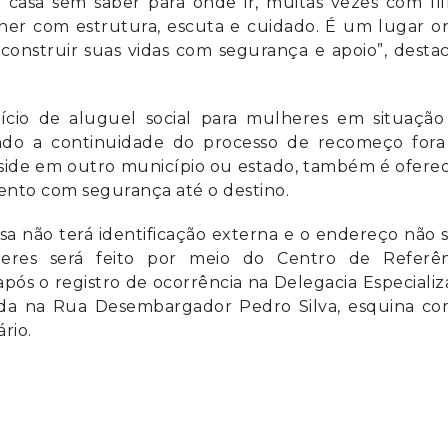
 casa sem saber para onde ir, muitas vezes com fi
her com estrutura, escuta e cuidado. É um lugar o
construir suas vidas com segurança e apoio”, desta
ício de aluguel social para mulheres em situação
tando a continuidade do processo de recomeço fora
reside em outro município ou estado, também é ofere
ento com segurança até o destino.
asa não terá identificação externa e o endereço não 
res será feito por meio do Centro de Referên
 após o registro de ocorrência na Delegacia Especiali
ada na Rua Desembargador Pedro Silva, esquina co
rio.