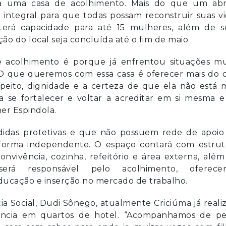
eta uma casa de acolhimento. Mais do que um abr
e integral para que todas possam reconstruir suas v
 terá capacidade para até 15 mulheres, além de s
o do local seja concluída até o fim de maio.
 acolhimento é porque já enfrentou situações mu
. O que queremos com essa casa é oferecer mais do 
eito, dignidade e a certeza de que ela não está m
 se fortalecer e voltar a acreditar em si mesma e
ner Espindola.
didas protetivas e que não possuem rede de apoio
 forma independente. O espaço contará com estrut
onvivência, cozinha, refeitório e área externa, alé
será responsável pelo acolhimento, oferece
ducação e inserção no mercado de trabalho.
ia Social, Dudi Sônego, atualmente Criciúma já reali
lência em quartos de hotel. “Acompanhamos de pe