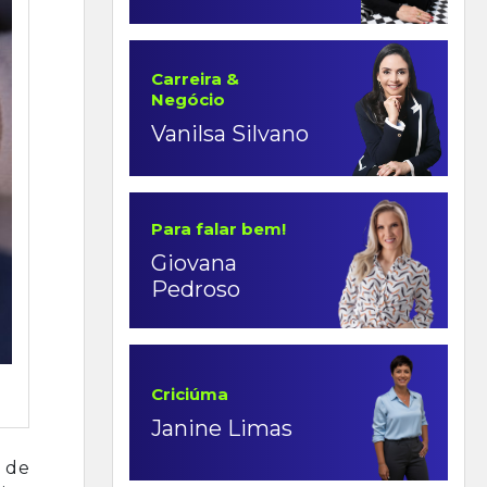
Carreira &
Negócio
Vanilsa Silvano
Para falar bem!
Giovana
Pedroso
Criciúma
Janine Limas
 de