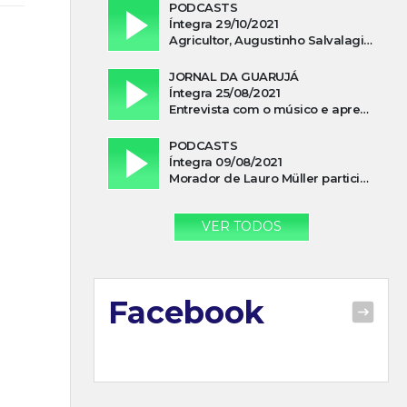
PODCASTS
Íntegra 29/10/2021
Agricultor, Augustinho Salvalagio, relata sobre aparição do Cavaleiro Negro no Rio das Furnas
JORNAL DA GUARUJÁ
Íntegra 25/08/2021
Entrevista com o músico e apresentador, Lismael Ferrareis, no Cidade e Campo
PODCASTS
Íntegra 09/08/2021
Morador de Lauro Müller participa de motociata em apoio a Bolsonaro
VER TODOS
Facebook