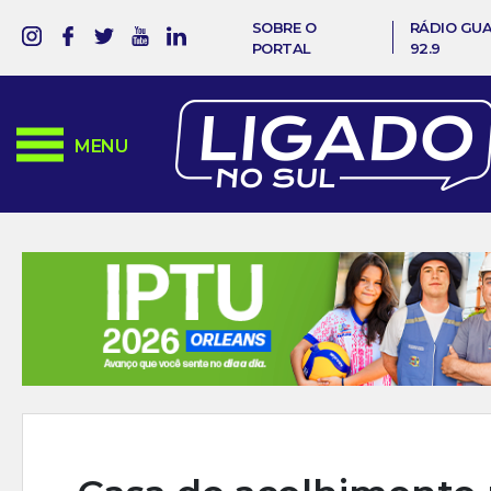
SOBRE O
RÁDIO GU
PORTAL
92.9
MENU