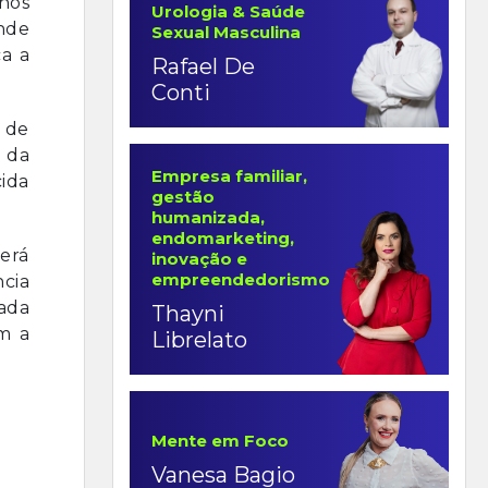
lhos
Urologia & Saúde
nde
Sexual Masculina
ca a
Rafael De
Conti
 de
 da
Empresa familiar,
cida
gestão
humanizada,
endomarketing,
será
inovação e
empreendedorismo
cia
zada
Thayni
m a
Librelato
Mente em Foco
Vanesa Bagio