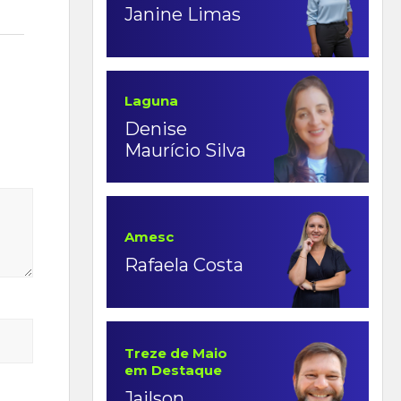
Janine Limas
Laguna
Denise
Maurício Silva
Amesc
Rafaela Costa
Treze de Maio
em Destaque
Jailson