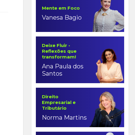
Mente em Foco
Vanesa Bagio
Deixe Fluir -
Reflexões que
transformam!
Ana Paula dos
Santos
Direito
Empresarial e
Tributário
Norma Martins