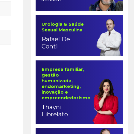
Urologia & Saúde
Sexual Masculina
Rafael De
Conti
Empresa familiar,
gestão
humanizada,
endomarketing,
inovação e
empreendedorismo
Thayni
Librelato