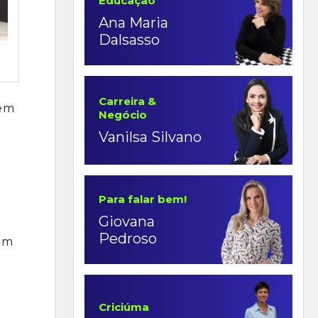
Educação
Ana Maria
Dalsasso
Carreira &
 em
Negócio
m
Vanilsa Silvano
Para falar bem!
Giovana
Pedroso
um
Criciúma