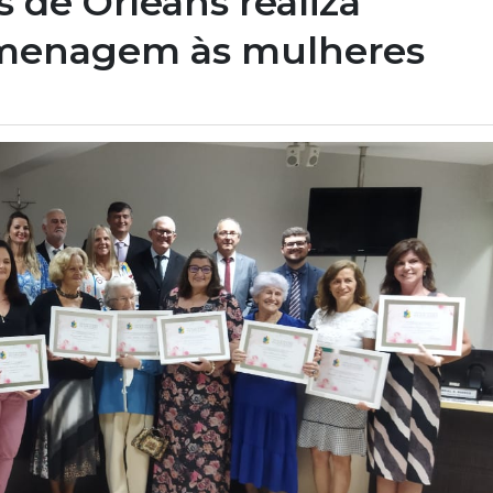
 de Orleans realiza
omenagem às mulheres