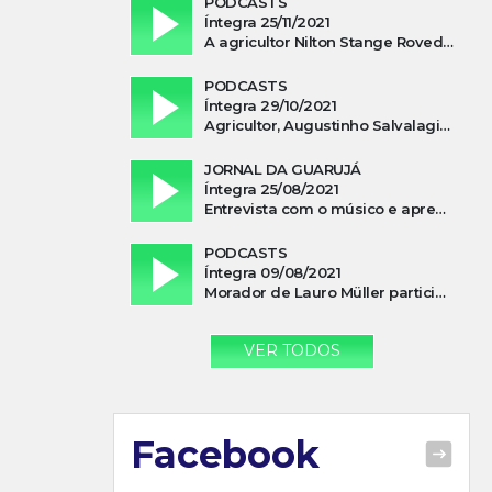
PODCASTS
Íntegra 25/11/2021
A agricultor Nilton Stange Roveda, afirma ter recebido ajuda espiritual durante acidente
PODCASTS
Íntegra 29/10/2021
Agricultor, Augustinho Salvalagio, relata sobre aparição do Cavaleiro Negro no Rio das Furnas
JORNAL DA GUARUJÁ
Íntegra 25/08/2021
Entrevista com o músico e apresentador, Lismael Ferrareis, no Cidade e Campo
PODCASTS
Íntegra 09/08/2021
Morador de Lauro Müller participa de motociata em apoio a Bolsonaro
VER TODOS
Facebook